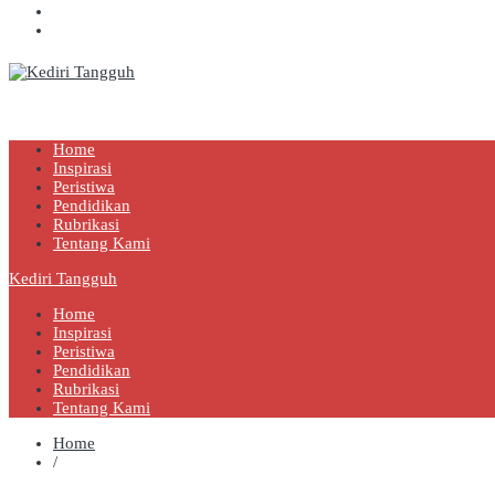
Kediri Tangguh
Berita Akurat Terpercaya
Home
Inspirasi
Peristiwa
Pendidikan
Rubrikasi
Tentang Kami
Kediri Tangguh
Home
Inspirasi
Peristiwa
Pendidikan
Rubrikasi
Tentang Kami
Home
/