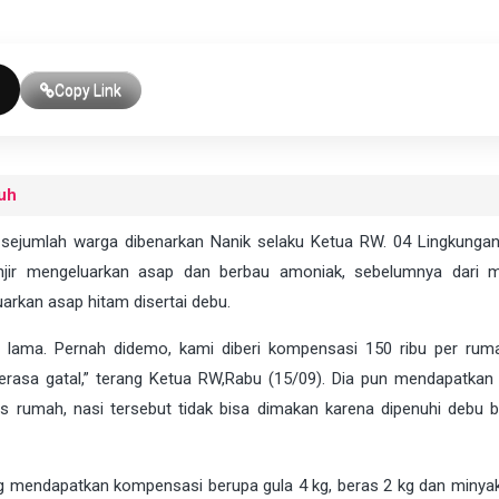
Copy Link
uh
 sejumlah warga dibenarkan Nanik selaku Ketua RW. 04 Lingkunga
anjir mengeluarkan asap dan berbau amoniak, sebelumnya dari
rkan asap hitam disertai debu.
h lama. Pernah didemo, kami diberi kompensasi 150 ribu per rum
terasa gatal,” terang Ketua RW,Rabu (15/09). Dia pun mendapatkan 
s rumah, nasi tersebut tidak bisa dimakan karena dipenuhi debu 
g mendapatkan kompensasi berupa gula 4 kg, beras 2 kg dan minya