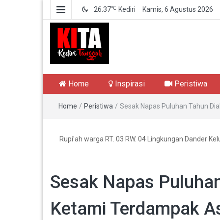
℃
26.37
Kediri
Kamis, 6 Agustus 2026
Kediri Tangguh
Berita Akurat Terpercaya
Home
Inspirasi
Peristiwa
Home
/
Peristiwa
/
Sesak Napas Puluhan Tahun Di
Rupi'ah warga RT. 03 RW. 04 Lingkungan Dander Kel
Sesak Napas Puluhan
Ketami Terdampak A