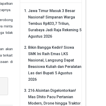
dapatkan
capnya.
Jawa Timur Masuk 3 Besar
Nasional! Simpanan Warga
cerobong
Tembus Rp833,7 Triliun,
nya minta
Surabaya Jadi Raja Rekening
5
uga tidak
Agustus 2026
Bikin Bangga Kediri! Siswa
gan akan
SMK Ini Raih Emas LKS
a terkait
Nasional, Langsung Dapat
ksaan di
Beasiswa Kuliah dan Peralatan
Las dari Bupati
5 Agustus
2026
216 Alsintan Digelontorkan!
Mas Dhito Pacu Pertanian
Modern, Drone hingga Traktor