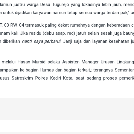
. Namun justru warga Desa Tugurejo yang lokasinya lebih jauh, men
ga untuk dijadikan karyawan namun tetap semua warga terdampak,” u
 RT. 03 RW. 04 termasuk paling dekat rumahnya dengan keberadaan 
 enam kali. Jika residu (debu asap, red) jatuh selain sesak juga bau
n diberikan
nanti saya perbarui
. Janji saja dan layanan kesehatan j
ru melalui Hasan Mursid selaku Assisten Manager Urusan Lingkun
 sampaikan ke bagian Humas dan bagian terkait,: terangnya. Sementar
Khusus Satreskrim Polres Kediri Kota, saat sedang proses pemeri