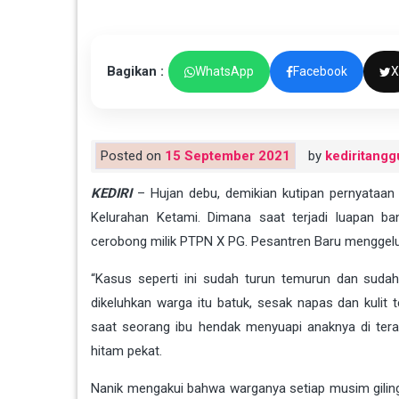
Bagikan :
WhatsApp
Facebook
X
Posted on
15 September 2021
by
kediritangg
KEDIRI
– Hujan debu, demikian kutipan pernyataan
Kelurahan Ketami. Dimana saat terjadi luapan b
cerobong milik PTPN X PG. Pesantren Baru menggelua
“Kasus seperti ini sudah turun temurun dan suda
dikeluhkan warga itu batuk, sesak napas dan kulit 
saat seorang ibu hendak menyuapi anaknya di tera
hitam pekat.
Nanik mengakui bahwa warganya setiap musim gilin