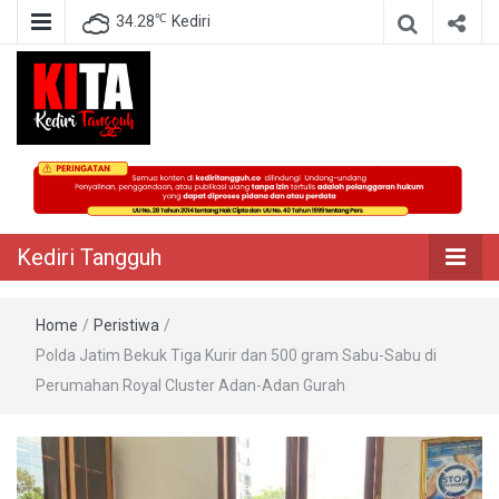
℃
34.28
Kediri
Berita Akurat Terpercaya
Kediri Tangguh
Kediri Tangguh
Home
/
Peristiwa
/
Polda Jatim Bekuk Tiga Kurir dan 500 gram Sabu-Sabu di
Perumahan Royal Cluster Adan-Adan Gurah