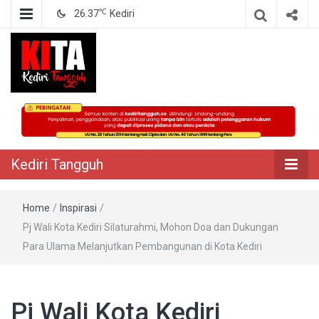
℃
26.37
Kediri
Berita Akurat Terpercaya
Kediri Tangguh
Kediri Tangguh
Home
/
Inspirasi
/
Pj Wali Kota Kediri Silaturahmi, Mohon Doa dan Dukungan
Para Ulama Melanjutkan Pembangunan di Kota Kediri
Pj Wali Kota Kediri