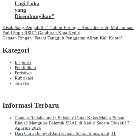
Lagi Luka
yang
Disembunyikan”
Navigasi
Kisah Sang Pengabdi 21 Tahun Bertugas Antar Jenasah, Mohammad
Fadil Sopir RSUD Gambiran Kota Kediri
pos
Catatan Ringan ‘Petani Tangguh Penggarap Aliran Kali Konto’
Kategori
Inspirasi
Pendidikan
Peristiwa
Rubrikasi
Televisi
Informasi Terbaru
Catatan Redaksional ; Belajar di Luar Kelas Malah Beban
Biaya? Mengulas Polemik SKAL di Kediri Secara Objektif
7
Agustus 2026
Dari Guru Bengkel Jadi Kepala Sekolah Inspiratif, H.