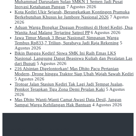
Muhammad Darusalam Sulap SMKN 1 Semen Jadi Pusat
Inovasi Ketahanan Pangan
7 Agustus 2026
Kota Kediri Ukir Sejarah, Berangkatkan Kontingen Pramuka
Berkebutuhan Khusus ke Jambore Nasional 2026
7 Agustus
2026
Aduan Warga Bongkar Dugaan Prostitusi di Hotel Kediri, Dua
Wanita Asal Malang Terjaring Satpol PP
6 Agustus 2026
Jawa Timur Masuk 3 Besar Nasional! Simpanan Warga
Tembus Rp833,7 Triliun, Surabaya Jadi Raja Rekening
5
Agustus 2026
Bikin Bangga Kediri! Siswa SMK Ini Raih Emas LKS
Nasional, Langsung Dapat Beasiswa Kuliah dan Peralatan Las
dari Bupati
5 Agustus 2026
216 Alsintan Digelontorkan! Mas Dhito Pacu Pertanian
Modern, Drone hingga Traktor Siap Ubah Wajah Sawah Kediri
5 Agustus 2026
Trotoar Jalan Stasiun Kediri Tak Lagi Jadi Tempat Jualan,
Pemkot Terapkan Tiga Zona Demi Pejalan Kaki
5 Agustus
2026
Mas Dhito Wanti-Wanti Camat Awasi Data Desil, Jangan
Sampai Warga Kehilangan Hak Bantuan
4 Agustus 2026
Kediri Tangguh
Independen – Tegas – Berimbang