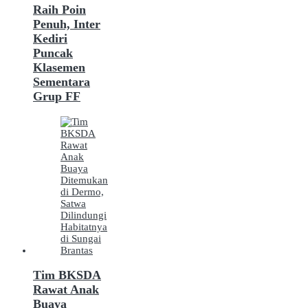
Raih Poin
Penuh, Inter
Kediri
Puncak
Klasemen
Sementara
Grup FF
Tim BKSDA
Rawat Anak
Buaya