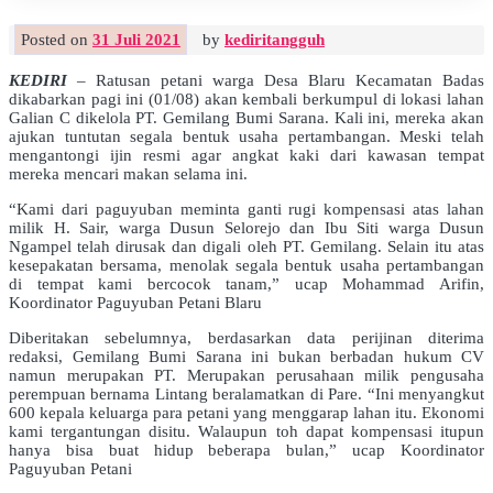
Posted on
31 Juli 2021
by
kediritangguh
KEDIRI
– Ratusan petani warga Desa Blaru Kecamatan Badas
dikabarkan pagi ini (01/08) akan kembali berkumpul di lokasi lahan
Galian C dikelola PT. Gemilang Bumi Sarana. Kali ini, mereka akan
ajukan tuntutan segala bentuk usaha pertambangan. Meski telah
mengantongi ijin resmi agar angkat kaki dari kawasan tempat
mereka mencari makan selama ini.
“Kami dari paguyuban meminta ganti rugi kompensasi atas lahan
milik H. Sair, warga Dusun Selorejo dan Ibu Siti warga Dusun
Ngampel telah dirusak dan digali oleh PT. Gemilang. Selain itu atas
kesepakatan bersama, menolak segala bentuk usaha pertambangan
di tempat kami bercocok tanam,” ucap Mohammad Arifin,
Koordinator Paguyuban Petani Blaru
Diberitakan sebelumnya, berdasarkan data perijinan diterima
redaksi, Gemilang Bumi Sarana ini bukan berbadan hukum CV
namun merupakan PT. Merupakan perusahaan milik pengusaha
perempuan bernama Lintang beralamatkan di Pare. “Ini menyangkut
600 kepala keluarga para petani yang menggarap lahan itu. Ekonomi
kami tergantungan disitu. Walaupun toh dapat kompensasi itupun
hanya bisa buat hidup beberapa bulan,” ucap Koordinator
Paguyuban Petani