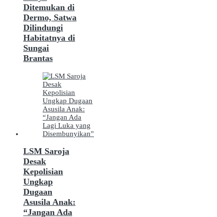
Ditemukan di
Dermo, Satwa
Dilindungi
Habitatnya di
Sungai
Brantas
LSM Saroja
Desak
Kepolisian
Ungkap
Dugaan
Asusila Anak:
“Jangan Ada