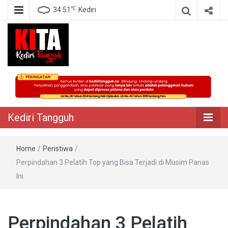
℃
34.51
Kediri
Berita Akurat Terpercaya
Kediri Tangguh
Kediri Tangguh
Home
/
Peristiwa
/
Perpindahan 3 Pelatih Top yang Bisa Terjadi di Musim Panas
Ini
Perpindahan 3 Pelatih