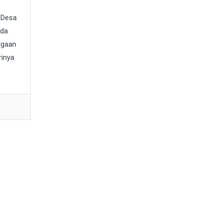
 Desa
ada
rgaan
rinya