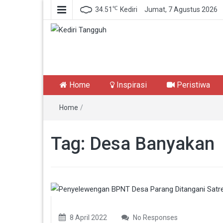
℃
34.51
Kediri
Jumat, 7 Agustus 2026
Kediri Tangguh
Berita Akurat Terpercaya
Home
Inspirasi
Peristiwa
Home
/
Tag:
Desa Banyakan
8 April 2022
No Responses