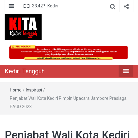
℃
33.42
Kediri
Berita Akurat Terpercaya
Kediri Tangguh
Kediri Tangguh
Home
/
Inspirasi
/
Penjabat Wali Kota Kediri Pimpin Upacara Jambore Prasiaga
PAUD 2023
Penjabat Wali Kota Kediri