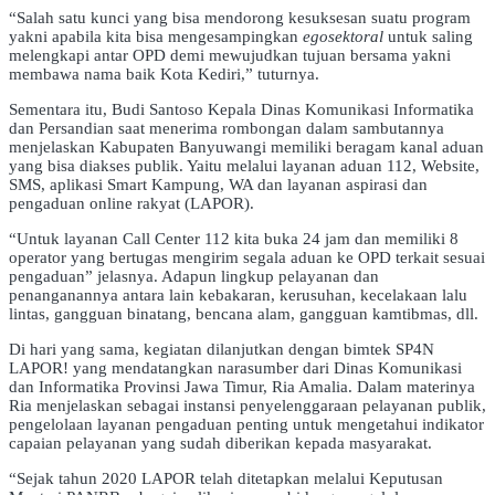
“Salah satu kunci yang bisa mendorong kesuksesan suatu program
yakni apabila kita bisa mengesampingkan
egosektoral
untuk saling
melengkapi antar OPD demi mewujudkan tujuan bersama yakni
membawa nama baik Kota Kediri,” tuturnya.
Sementara itu, Budi Santoso Kepala Dinas Komunikasi Informatika
dan Persandian saat menerima rombongan dalam sambutannya
menjelaskan Kabupaten Banyuwangi memiliki beragam kanal aduan
yang bisa diakses publik. Yaitu melalui layanan aduan 112, Website,
SMS, aplikasi Smart Kampung, WA dan layanan aspirasi dan
pengaduan online rakyat (LAPOR).
“Untuk layanan Call Center 112 kita buka 24 jam dan memiliki 8
operator yang bertugas mengirim segala aduan ke OPD terkait sesuai
pengaduan” jelasnya. Adapun lingkup pelayanan dan
penanganannya antara lain kebakaran, kerusuhan, kecelakaan lalu
lintas, gangguan binatang, bencana alam, gangguan kamtibmas, dll.
Di hari yang sama, kegiatan dilanjutkan dengan bimtek SP4N
LAPOR! yang mendatangkan narasumber dari Dinas Komunikasi
dan Informatika Provinsi Jawa Timur, Ria Amalia. Dalam materinya
Ria menjelaskan sebagai instansi penyelenggaraan pelayanan publik,
pengelolaan layanan pengaduan penting untuk mengetahui indikator
capaian pelayanan yang sudah diberikan kepada masyarakat.
“Sejak tahun 2020 LAPOR telah ditetapkan melalui Keputusan