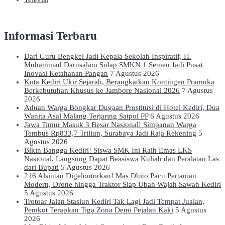
Informasi Terbaru
Dari Guru Bengkel Jadi Kepala Sekolah Inspiratif, H.
Muhammad Darusalam Sulap SMKN 1 Semen Jadi Pusat
Inovasi Ketahanan Pangan
7 Agustus 2026
Kota Kediri Ukir Sejarah, Berangkatkan Kontingen Pramuka
Berkebutuhan Khusus ke Jambore Nasional 2026
7 Agustus
2026
Aduan Warga Bongkar Dugaan Prostitusi di Hotel Kediri, Dua
Wanita Asal Malang Terjaring Satpol PP
6 Agustus 2026
Jawa Timur Masuk 3 Besar Nasional! Simpanan Warga
Tembus Rp833,7 Triliun, Surabaya Jadi Raja Rekening
5
Agustus 2026
Bikin Bangga Kediri! Siswa SMK Ini Raih Emas LKS
Nasional, Langsung Dapat Beasiswa Kuliah dan Peralatan Las
dari Bupati
5 Agustus 2026
216 Alsintan Digelontorkan! Mas Dhito Pacu Pertanian
Modern, Drone hingga Traktor Siap Ubah Wajah Sawah Kediri
5 Agustus 2026
Trotoar Jalan Stasiun Kediri Tak Lagi Jadi Tempat Jualan,
Pemkot Terapkan Tiga Zona Demi Pejalan Kaki
5 Agustus
2026