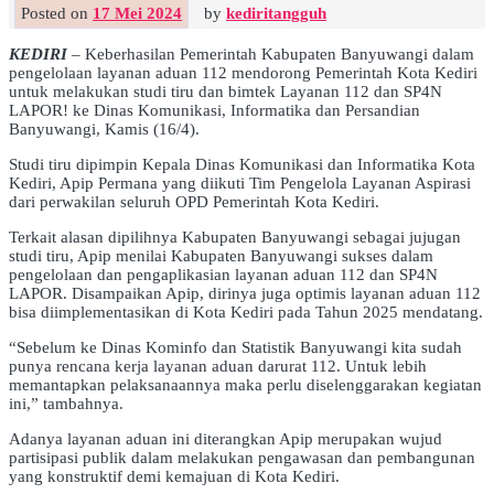
Posted on
17 Mei 2024
by
kediritangguh
KEDIRI
– Keberhasilan Pemerintah Kabupaten Banyuwangi dalam
pengelolaan layanan aduan 112 mendorong Pemerintah Kota Kediri
untuk melakukan studi tiru dan bimtek Layanan 112 dan SP4N
LAPOR! ke Dinas Komunikasi, Informatika dan Persandian
Banyuwangi, Kamis (16/4).
Studi tiru dipimpin Kepala Dinas Komunikasi dan Informatika Kota
Kediri, Apip Permana yang diikuti Tim Pengelola Layanan Aspirasi
dari perwakilan seluruh OPD Pemerintah Kota Kediri.
Terkait alasan dipilihnya Kabupaten Banyuwangi sebagai jujugan
studi tiru, Apip menilai Kabupaten Banyuwangi sukses dalam
pengelolaan dan pengaplikasian layanan aduan 112 dan SP4N
LAPOR. Disampaikan Apip, dirinya juga optimis layanan aduan 112
bisa diimplementasikan di Kota Kediri pada Tahun 2025 mendatang.
“Sebelum ke Dinas Kominfo dan Statistik Banyuwangi kita sudah
punya rencana kerja layanan aduan darurat 112. Untuk lebih
memantapkan pelaksanaannya maka perlu diselenggarakan kegiatan
ini,” tambahnya.
Adanya layanan aduan ini diterangkan Apip merupakan wujud
partisipasi publik dalam melakukan pengawasan dan pembangunan
yang konstruktif demi kemajuan di Kota Kediri.