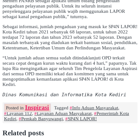
Menteri PANRB sebagai aplikasi umum bidang pengelolaan
pengaduan pelayanan publik. Untuk itu seluruh instansi
penyelenggara pelayanan publik wajib memggunakan LAPOR
sebagai kanal pengaduan publik,” tuturnya.
Sebagai informasi, jumlah pengaduan yang masuk ke SP4N LAPOR!
Kota Kediri tahun 2021 sebanyak 68 laporan, untuk tahun 2022
terdapat 72 laporan dan tahun 2023 sebanyak 52 laporan. Dengan
masalah terbanyak yang diadukan terkait bantuan sosial, pendidikan,
Ketentraman, Ketertiban Umum dan Perlindungan Masyarakat.
“Untuk jumlah aduan semua sudah ditindaklanjuti OPD terkait
secara cepat dengan kurun waktu kurang dari 4 hari,” paparnya. Tak
lupa Ria mengingatkan agar seluruh Tim Pengelola Layanan Aspirasi
dari semua OPD memiliki tekad dan komitmen yang sama untuk
mengoptimalkan kemanfaatan aplikasi SP4N LAPOR! di Kota
Kediri.
Dinas Komunikasi dan Informatika Kota Kediri
Inspirasi
Posted in
Tagged
Info Aduan Masyarakat
,
Layanan 112
,
Layanan Aduan Masyakarat
,
Pemerintah Kota
Kediri
,
Pemkab Banyuwangi
,
SP4N LAPOR!
Related posts