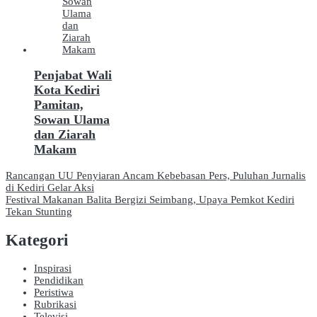
Penjabat Wali
Kota Kediri
Pamitan,
Sowan Ulama
dan Ziarah
Makam
Navigasi
Rancangan UU Penyiaran Ancam Kebebasan Pers, Puluhan Jurnalis
di Kediri Gelar Aksi
pos
Festival Makanan Balita Bergizi Seimbang, Upaya Pemkot Kediri
Tekan Stunting
Kategori
Inspirasi
Pendidikan
Peristiwa
Rubrikasi
Televisi