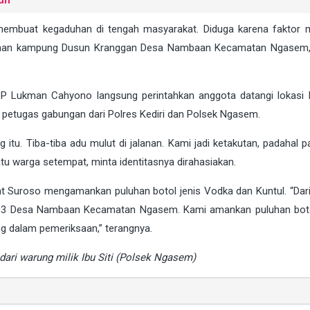
uh
 membuat kegaduhan di tengah masyarakat. Diduga karena faktor
alanan kampung Dusun Kranggan Desa Nambaan Kecamatan Ngasem
P Lukman Cahyono langsung perintahkan anggota datangi lokasi k
 petugas gabungan dari Polres Kediri dan Polsek Ngasem.
tu. Tiba-tiba adu mulut di jalanan. Kami jadi ketakutan, padahal p
tu warga setempat, minta identitasnya dirahasiakan.
at Suroso mengamankan puluhan botol jenis Vodka dan Kuntul. “Dar
RW 03 Desa Nambaan Kecamatan Ngasem. Kami amankan puluhan bot
ang dalam pemeriksaan,” terangnya.
 dari warung milik Ibu Siti (Polsek Ngasem)