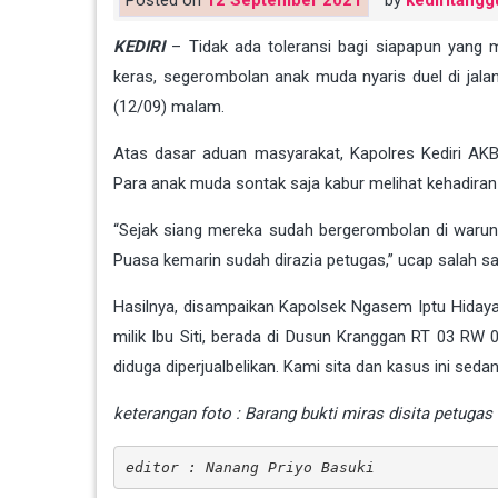
Posted on
12 September 2021
by
kediritangg
KEDIRI
– Tidak ada toleransi bagi siapapun yang
keras, segerombolan anak muda nyaris duel di j
(12/09) malam.
Atas dasar aduan masyarakat, Kapolres Kediri AKB
Para anak muda sontak saja kabur melihat kehadiran
“Sejak siang mereka sudah bergerombolan di warung i
Puasa kemarin sudah dirazia petugas,” ucap salah sa
Hasilnya, disampaikan Kapolsek Ngasem Iptu Hiday
milik Ibu Siti, berada di Dusun Kranggan RT 03 
diduga diperjualbelikan. Kami sita dan kasus ini sed
keterangan foto : Barang bukti miras disita petugas
editor : Nanang Priyo Basuki