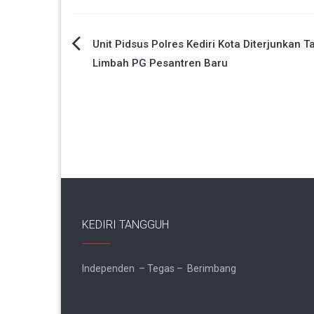
Navigasi
Unit Pidsus Polres Kediri Kota Diterjunkan T
Limbah PG Pesantren Baru
pos
KEDIRI TANGGUH
Independen – Tegas – Berimbang