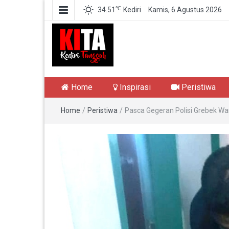
℃
34.51
Kediri
Kamis, 6 Agustus 2026
Kediri Tangguh
Berita Akurat Terpercaya
Home
Inspirasi
Peristiwa
Home
/
Peristiwa
/
Pasca Gegeran Polisi Grebek W