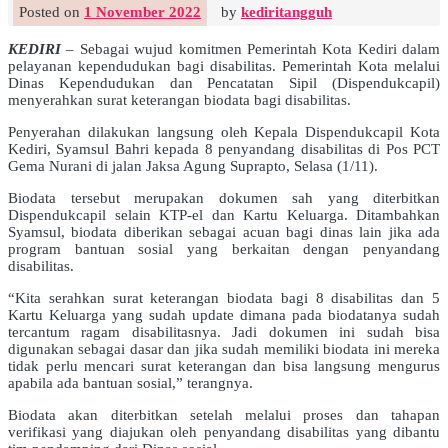
Posted on
1 November 2022
by
kediritangguh
KEDIRI
– Sebagai wujud komitmen Pemerintah Kota Kediri dalam
pelayanan kependudukan bagi disabilitas. Pemerintah Kota melalui
Dinas Kependudukan dan Pencatatan Sipil (Dispendukcapil)
menyerahkan surat keterangan biodata bagi disabilitas.
Penyerahan dilakukan langsung oleh Kepala Dispendukcapil Kota
Kediri, Syamsul Bahri kepada 8 penyandang disabilitas di Pos PCT
Gema Nurani di jalan Jaksa Agung Suprapto, Selasa (1/11).
Biodata tersebut merupakan dokumen sah yang diterbitkan
Dispendukcapil selain KTP-el dan Kartu Keluarga. Ditambahkan
Syamsul, biodata diberikan sebagai acuan bagi dinas lain jika ada
program bantuan sosial yang berkaitan dengan penyandang
disabilitas.
“Kita serahkan surat keterangan biodata bagi 8 disabilitas dan 5
Kartu Keluarga yang sudah update dimana pada biodatanya sudah
tercantum ragam disabilitasnya. Jadi dokumen ini sudah bisa
digunakan sebagai dasar dan jika sudah memiliki biodata ini mereka
tidak perlu mencari surat keterangan dan bisa langsung mengurus
apabila ada bantuan sosial,” terangnya.
Biodata akan diterbitkan setelah melalui proses dan tahapan
verifikasi yang diajukan oleh penyandang disabilitas yang dibantu