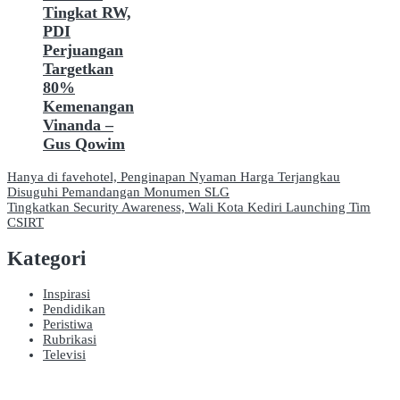
Tingkat RW,
PDI
Perjuangan
Targetkan
80%
Kemenangan
Vinanda –
Gus Qowim
Navigasi
Hanya di favehotel, Penginapan Nyaman Harga Terjangkau
Disuguhi Pemandangan Monumen SLG
pos
Tingkatkan Security Awareness, Wali Kota Kediri Launching Tim
CSIRT
Kategori
Inspirasi
Pendidikan
Peristiwa
Rubrikasi
Televisi