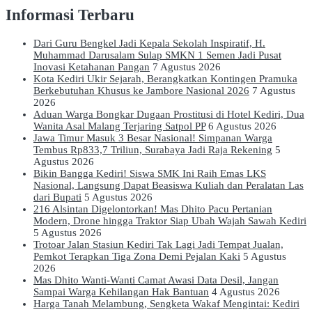
Informasi Terbaru
Dari Guru Bengkel Jadi Kepala Sekolah Inspiratif, H.
Muhammad Darusalam Sulap SMKN 1 Semen Jadi Pusat
Inovasi Ketahanan Pangan
7 Agustus 2026
Kota Kediri Ukir Sejarah, Berangkatkan Kontingen Pramuka
Berkebutuhan Khusus ke Jambore Nasional 2026
7 Agustus
2026
Aduan Warga Bongkar Dugaan Prostitusi di Hotel Kediri, Dua
Wanita Asal Malang Terjaring Satpol PP
6 Agustus 2026
Jawa Timur Masuk 3 Besar Nasional! Simpanan Warga
Tembus Rp833,7 Triliun, Surabaya Jadi Raja Rekening
5
Agustus 2026
Bikin Bangga Kediri! Siswa SMK Ini Raih Emas LKS
Nasional, Langsung Dapat Beasiswa Kuliah dan Peralatan Las
dari Bupati
5 Agustus 2026
216 Alsintan Digelontorkan! Mas Dhito Pacu Pertanian
Modern, Drone hingga Traktor Siap Ubah Wajah Sawah Kediri
5 Agustus 2026
Trotoar Jalan Stasiun Kediri Tak Lagi Jadi Tempat Jualan,
Pemkot Terapkan Tiga Zona Demi Pejalan Kaki
5 Agustus
2026
Mas Dhito Wanti-Wanti Camat Awasi Data Desil, Jangan
Sampai Warga Kehilangan Hak Bantuan
4 Agustus 2026
Harga Tanah Melambung, Sengketa Wakaf Mengintai: Kediri