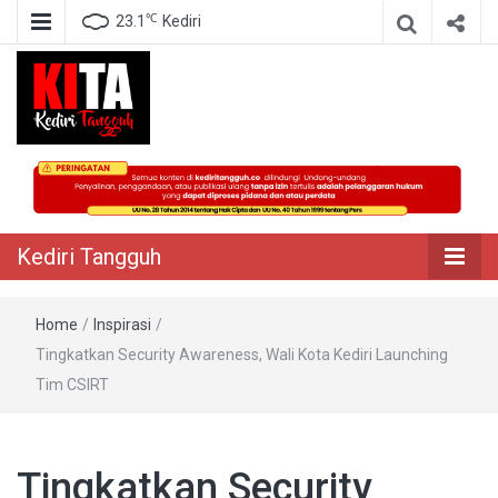
℃
23.1
Kediri
Berita Akurat Terpercaya
Kediri Tangguh
Kediri Tangguh
Home
/
Inspirasi
/
Tingkatkan Security Awareness, Wali Kota Kediri Launching
Tim CSIRT
Tingkatkan Security