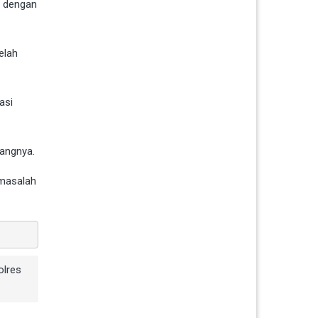
R dengan
elah
asi
rangnya.
 masalah
olres