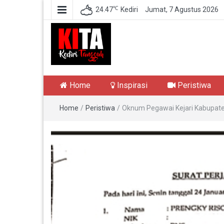
℃
24.47
Kediri
Jumat, 7 Agustus 2026
Kediri Tangguh
Berita Akurat Terpercaya
Home
Inspirasi
Peristiwa
Home
/
Peristiwa
/
Oknum Pegawai Kejari Kabupaten