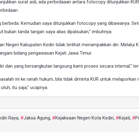
itunjukkan surat asli, ada perbedaaan antara fotocopy ditunjukkan KU
perbedaan.
ng berbeda. Kemudian saya ditunjukkan fotocopy yang dibawanya. Set
but bukan tanda tangan saya alias dipalsukan,” imbuhnya.
an Negeri Kabupaten Kediri tidak terlihat menampakkan diri. Melalui K
 ditangani bidang pengawasan Kejati Jawa Timur.
ri dan yang bersangkutan langsung kami proses secara internal,” te
asalah ini ke ranah hukum, bila tidak diminta KUR untuk melaporkan
utuh, itu saja,” ucapnya.
ediri Raya
,
Jaksa Agung
,
Kejaksaan Negeri Kota Kediri
,
Kejati
,
P