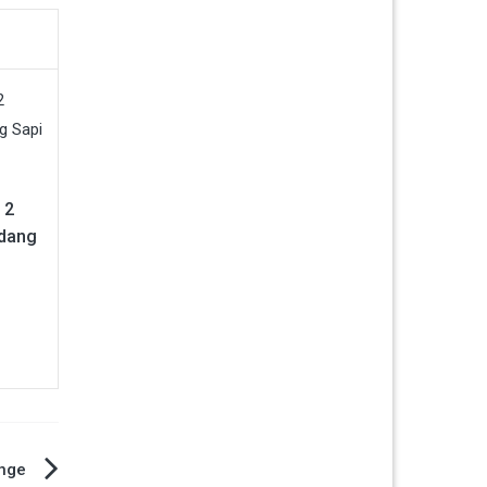
 2
dang
enge