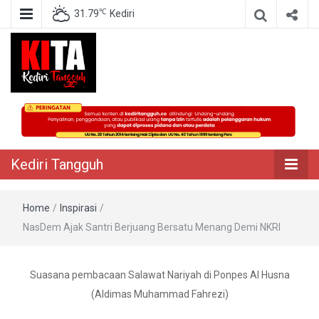
℃
31.79
Kediri
Berita Akurat Terpercaya
Kediri Tangguh
Kediri Tangguh
Home
/
Inspirasi
/
NasDem Ajak Santri Berjuang Bersatu Menang Demi NKRI
Suasana pembacaan Salawat Nariyah di Ponpes Al Husna
(Aldimas Muhammad Fahrezi)