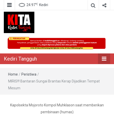
℃
24.97
Kediri
Berita Akurat Terpercaya
Kediri Tangguh
Kediri Tangguh
Home
/
Peristiwa
/
MIRIS!!! Bantaran Sungai Brantas Kerap Dijadikan Tempat
Mesum
Kapolsekta Mojoroto Kompol Muhklason saat memberikan
pembinaan (humas)