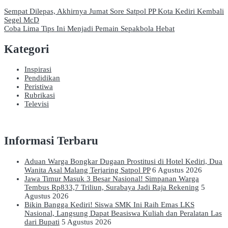
Navigasi
Sempat Dilepas, Akhirnya Jumat Sore Satpol PP Kota Kediri Kembali
Segel McD
pos
Coba Lima Tips Ini Menjadi Pemain Sepakbola Hebat
Kategori
Inspirasi
Pendidikan
Peristiwa
Rubrikasi
Televisi
Informasi Terbaru
Aduan Warga Bongkar Dugaan Prostitusi di Hotel Kediri, Dua
Wanita Asal Malang Terjaring Satpol PP
6 Agustus 2026
Jawa Timur Masuk 3 Besar Nasional! Simpanan Warga
Tembus Rp833,7 Triliun, Surabaya Jadi Raja Rekening
5
Agustus 2026
Bikin Bangga Kediri! Siswa SMK Ini Raih Emas LKS
Nasional, Langsung Dapat Beasiswa Kuliah dan Peralatan Las
dari Bupati
5 Agustus 2026