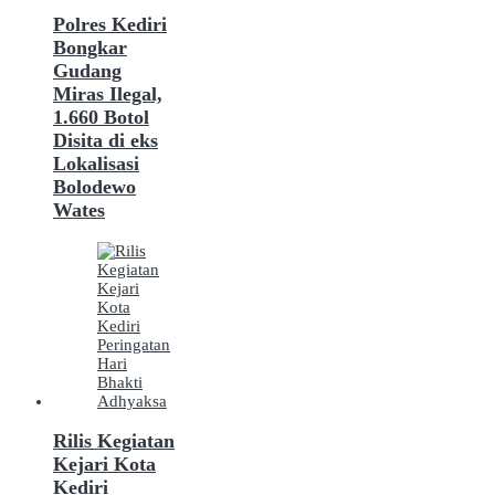
Polres Kediri
Bongkar
Gudang
Miras Ilegal,
1.660 Botol
Disita di eks
Lokalisasi
Bolodewo
Wates
Rilis Kegiatan
Kejari Kota
Kediri