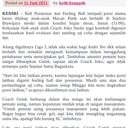
Posted on
11 Juni 2021
by
kediritangguh
KEDIRI
– Ball Possesion dan Feeling Ball menjadi porsi utama
harus dilahap anak-anak Macan Putih saat berlatih di Stadion
Brawijaya meski dalam kondisi hujan deras, Jumat (11/06).
Kekuatan fisik anak asuh Coach Joko Susilo juga kembali digenjot
berdasarkan hasil evaluasi dari tanding uji coba dengan sejumlah
tim.
Jelang digulirnya Liga I, tidak ada waktu bagi Andri Ibo dkk selain
berlatih dan semakin mengasah kemampuan dalam menggalang
pertahanan serta menciptakan gol. Tambahan amunisi pemain baru
sangat diharapkan Getuk, sapaan akrab Coach Joko, agar tidak
tertumpu pada Septian Satria Bagaskara.
“Hari ini kita latihan power, karena lapangan kita hujan maka porsi
latihan diganti feeling ball dan possesion. Masih satu atau dua
pertandingan uji coba, namun setiap Minggu kita terus tingkatkan
porsi latihan,” ucapnya dikonfirmasi usai latihan.
Coach Getuk berharap dalam dua mingu ini akan kedatangan
pemain asing, namun keputusan mutlak tetap di tangan manajemen.
“Untuk pemain asing urusannya manajemen yang lebih paham.
Bagas bagus bisa cetak gol, tapi kita tidak mungking tergantung
sama dia, apalagi bila kurang fit,’ imbuhnya.
Lalu apa porsi latihan akan diberikan, Coach Getuk enggan