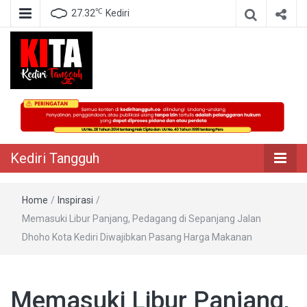
℃
27.32
Kediri
Berita Akurat Terpercaya
Kediri Tangguh
Kediri Tangguh
Home
/
Inspirasi
/
Memasuki Libur Panjang, Pedagang di Sepanjang Jalan
Dhoho Kota Kediri Diwajibkan Pasang Harga Makanan
Memasuki Libur Panjang,