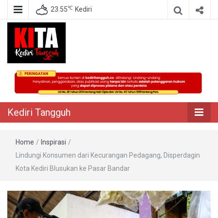
℃
23.55
Kediri
Berita Akurat Terpercaya
Kediri Tangguh
Kediri Tangguh
Home
/
Inspirasi
/
Lindungi Konsumen dari Kecurangan Pedagang, Disperdagin
Kota Kediri Blusukan ke Pasar Bandar