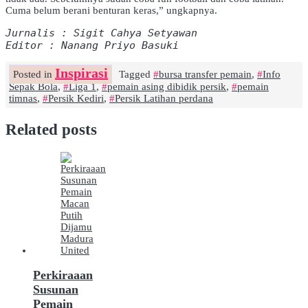
Cuma belum berani benturan keras,” ungkapnya.
Jurnalis : Sigit Cahya Setyawan
Editor : Nanang Priyo Basuki
Inspirasi
Posted in
Tagged
bursa transfer pemain
,
Info
Sepak Bola
,
Liga 1
,
pemain asing dibidik persik
,
pemain
timnas
,
Persik Kediri
,
Persik Latihan perdana
Related posts
Perkiraaan
Susunan
Pemain