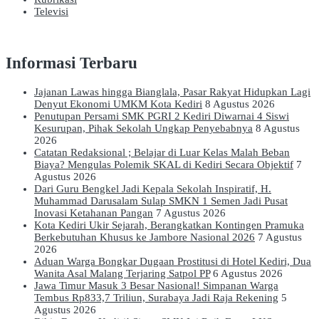
Televisi
Informasi Terbaru
Jajanan Lawas hingga Bianglala, Pasar Rakyat Hidupkan Lagi
Denyut Ekonomi UMKM Kota Kediri
8 Agustus 2026
Penutupan Persami SMK PGRI 2 Kediri Diwarnai 4 Siswi
Kesurupan, Pihak Sekolah Ungkap Penyebabnya
8 Agustus
2026
Catatan Redaksional ; Belajar di Luar Kelas Malah Beban
Biaya? Mengulas Polemik SKAL di Kediri Secara Objektif
7
Agustus 2026
Dari Guru Bengkel Jadi Kepala Sekolah Inspiratif, H.
Muhammad Darusalam Sulap SMKN 1 Semen Jadi Pusat
Inovasi Ketahanan Pangan
7 Agustus 2026
Kota Kediri Ukir Sejarah, Berangkatkan Kontingen Pramuka
Berkebutuhan Khusus ke Jambore Nasional 2026
7 Agustus
2026
Aduan Warga Bongkar Dugaan Prostitusi di Hotel Kediri, Dua
Wanita Asal Malang Terjaring Satpol PP
6 Agustus 2026
Jawa Timur Masuk 3 Besar Nasional! Simpanan Warga
Tembus Rp833,7 Triliun, Surabaya Jadi Raja Rekening
5
Agustus 2026