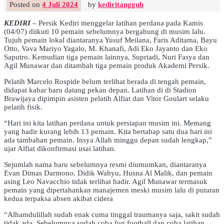
Posted on
4 Juli 2024
by
kediritangguh
KEDIRI
– Persik Kediri menggelar latihan perdana pada Kamis
(04/07) diikuti 10 pemain sebelumnya bergabung di musim lalu.
Tujuh pemain lokal diantaranya Yusuf Meilana, Faris Aditama, Bayu
Otto, Vava Mariyo Yagalo, M. Khanafi, Adi Eko Jayanto dan Eko
Saputro. Kemudian tiga pemain lainnya, Supriadi, Nuri Fasya dan
Agil Munawar dan ditambah tiga pemain produk Akademi Persik.
Pelatih Marcelo Rospide belum terlihat berada di tengah pemain,
didapat kabar baru datang pekan depan. Latihan di di Stadion
Brawijaya dipimpin asisten pelatih Alfiat dan Vitor Goulart selaku
pelatih fisik.
“Hari ini kita latihan perdana untuk persiapan musim ini. Memang
yang hadir kurang lebih 13 pemain. Kita bertahap satu dua hari ini
ada tambahan pemain. Insya Allah minggu depan sudah lengkap,”
ujar Alfiat dikonfirmasi usai latihan.
Sejumlah nama baru sebelumnya resmi diumumkan, diantaranya
Evan Dimas Darmono, Didik Wahyu, Husna Al Malik, dan pemain
asing Leo Navacchio tidak terlihat hadir. Agil Munawar termasuk
pemain yang dipertahankan manajemen meski musim lalu di putaran
kedua terpaksa absen akibat cidera
“Alhamdulillah sudah enak cuma tinggal traumanya saja, sakit sudah
tidak ada. Sebelumnya sudah coba fun football dan coba latihan.