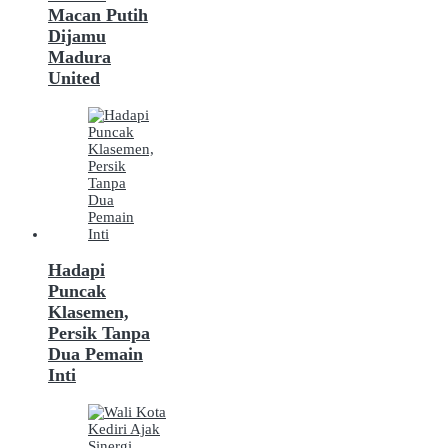
Macan Putih
Dijamu
Madura
United
Hadapi
Puncak
Klasemen,
Persik Tanpa
Dua Pemain
Inti