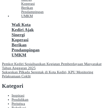
Wali Kota
Kediri Ajak
Sinergi
Koperasi
Berikan
Pendampingan
UMKM
Navigasi
Pemkot Kediri Sosialisasikan Kegiatan Pemberdayaan Masyarakat
Tahun Anggaran 2025
pos
Sukseskan Pilkada Serentak di Kota Kediri, KPU Monitoring
Pelaksanaan Coklit
Kategori
Inspirasi
Pendidikan
Peristiwa
Rubrikasi