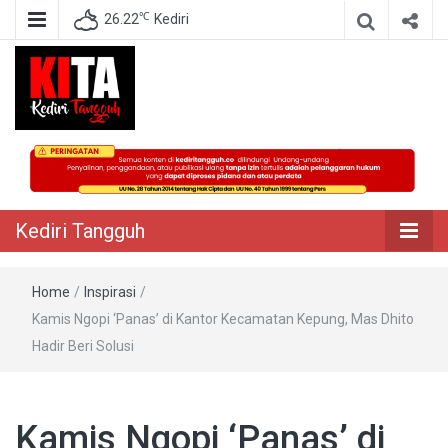
℃
26.22
Kediri
Berita Akurat Terpercaya
Kediri Tangguh
Kediri Tangguh
Home
/
Inspirasi
/
Kamis Ngopi ‘Panas’ di Kantor Kecamatan Kepung, Mas Dhito
Hadir Beri Solusi
Kamis Ngopi ‘Panas’ di