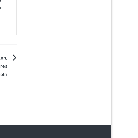
a
an,
lres
olri