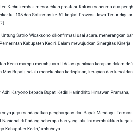
n Kediri kembali menorehkan prestasi. Kali ini menerima dua peng
kar ke-105 dan Satlinmas ke-62 tingkat Provinsi Jawa Timur digelar
2).
eb Untung Satrio Wicaksono dikonfirmasi usai acara. menerangkan b
emerintah Kabupaten Kediri. Dalam mewujudkan Sinergitas Kinerja
m
n Kediri mampu meraih juara II dalam penilaian kerapian dalam defi
n Mas Bupati, selalu menekankan kedisplinan, kerapian dan kesolidan,
r Adhi Karyono kepada Bupati Kediri Hanindhito Himawan Pramana,
lumnya juga mendapatkan penghargaan dari Bapak Mendagri. Termas
t Nasional di Padang beberapa hari yang lalu. Ini membuktikan kerja 
a Kabupaten Kediri,” imbuhnya.