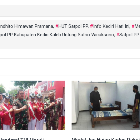
anindhito Himawan Pramana
,
HUT Satpol PP
,
Info Kediri Hari Ini
,
Me
tpol PP Kabupaten Kediri Kaleb Untung Satrio Wicaksono
,
Satpol PP
Modal Jas Hujan Kades Duku