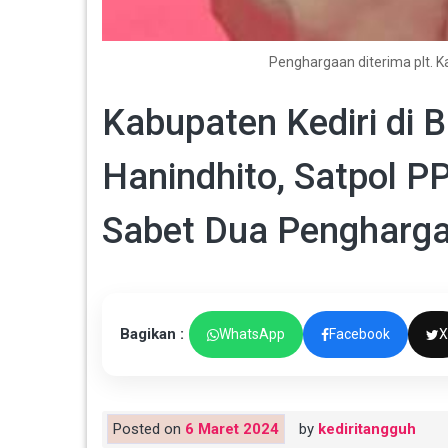
Penghargaan diterima plt. K
Kabupaten Kediri di
Hanindhito, Satpol P
Sabet Dua Pengharga
Bagikan :
WhatsApp
Facebook
X
Posted on
6 Maret 2024
by
kediritangguh