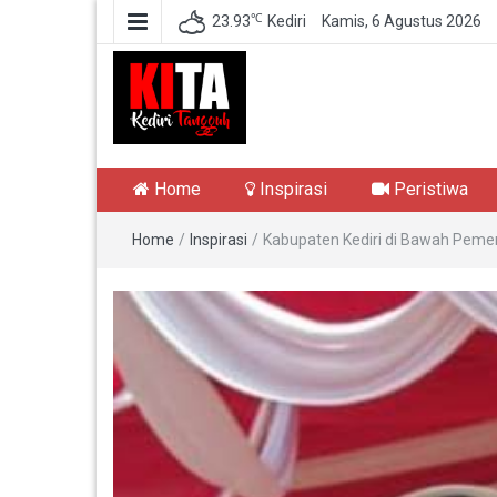
℃
23.93
Kediri
Kamis, 6 Agustus 2026
Kediri Tangguh
Berita Akurat Terpercaya
Home
Inspirasi
Peristiwa
Home
/
Inspirasi
/
Kabupaten Kediri di Bawah Pemer