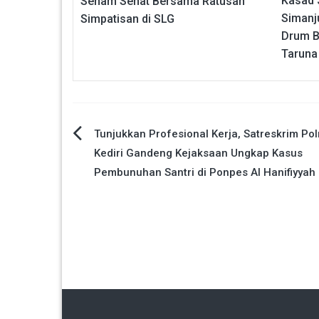
Kasad 
Senam Sehat Bersama Ratusan
Simanj
Simpatisan di SLG
Drum B
Taruna
Navigasi
Tunjukkan Profesional Kerja, Satreskrim Pol
Kediri Gandeng Kejaksaan Ungkap Kasus
pos
Pembunuhan Santri di Ponpes Al Hanifiyyah