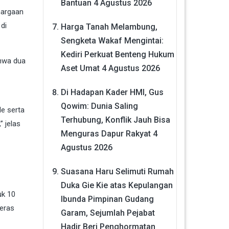
Bantuan
4 Agustus 2026
hargaan
 di
Harga Tanah Melambung,
Sengketa Wakaf Mengintai:
Kediri Perkuat Benteng Hukum
ahwa dua
Aset Umat
4 Agustus 2026
Di Hadapan Kader HMI, Gus
Qowim: Dunia Saling
le serta
Terhubung, Konflik Jauh Bisa
” jelas
Menguras Dapur Rakyat
4
Agustus 2026
Suasana Haru Selimuti Rumah
Duka Gie Kie atas Kepulangan
uk 10
Ibunda Pimpinan Gudang
keras
Garam, Sejumlah Pejabat
Hadir Beri Penghormatan