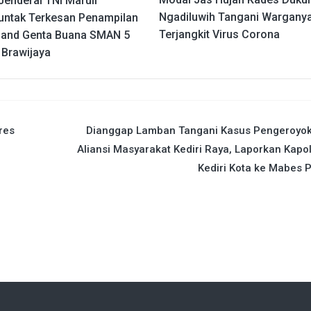
Jenderal TNI Maruli
Ngadiluwih Tangani Wargany
untak Terkesan Penampilan
Terjangkit Virus Corona
and Genta Buana SMAN 5
 Brawijaya
res
Dianggap Lamban Tangani Kasus Pengeroyok
Aliansi Masyarakat Kediri Raya, Laporkan Kapo
Kediri Kota ke Mabes P