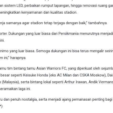
 sistem LED, perbaikan rumput lapangan, hingga renovasi ruang gan
 meningkatkan kenyamanan dan kualitas stadion.
rja samanya agar stadion tetap terjaga dengan baik,” tambahnya.
orter. Dukungan yang luar biasa dari Persikmania menurutnya menjadi
ni.
imo yang luar biasa. Semoga dukungan ini bisa terus mengalir seiri
m ini,” harapnya.
amu tim bintang tamu Asian Warriors FC, yang diperkuat oleh sejuml
 besar seperti Keisuke Honda (eks AC Milan dan CSKA Moskow), Da
k (Malaysia), serta bintang lokal seperti Arthur Irawan, Andik Vermans
eramaikan laga ini.
eru dan penuh nostalgia, serta menjadi ajang pemanasan penting bagi
*)