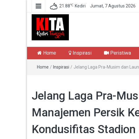
℃
21.88
Kediri
Jumat, 7 Agustus 2026
Kediri Tangguh
Berita Akurat Terpercaya
Home
Inspirasi
Peristiwa
Home
/
Inspirasi
/
Jelang Laga Pra-Musim dan Launc
Jelang Laga Pra-Mus
Manajemen Persik Ked
Kondusifitas Stadion