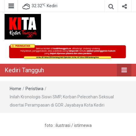
℃
32.32
Kediri
Berita Akurat Terpercaya
Kediri Tangguh
Kediri Tangguh
Home
/
Peristiwa
/
Inilah Kronologis Siswi SMP, Korban Pelecehan Seksual
disertai Perampasan di GOR Jayabaya Kota Kediri
foto : ilustrasi / istimewa