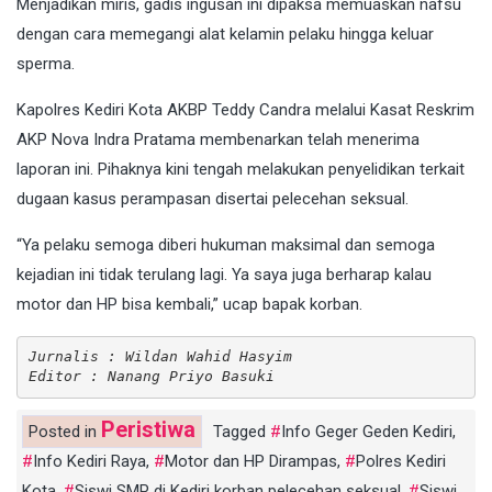
Menjadikan miris, gadis ingusan ini dipaksa memuaskan nafsu
dengan cara memegangi alat kelamin pelaku hingga keluar
sperma.
Kapolres Kediri Kota AKBP Teddy Candra melalui Kasat Reskrim
AKP Nova Indra Pratama membenarkan telah menerima
laporan ini. Pihaknya kini tengah melakukan penyelidikan terkait
dugaan kasus perampasan disertai pelecehan seksual.
“Ya pelaku semoga diberi hukuman maksimal dan semoga
kejadian ini tidak terulang lagi. Ya saya juga berharap kalau
motor dan HP bisa kembali,” ucap bapak korban.
Jurnalis : Wildan Wahid Hasyim
Editor : Nanang Priyo Basuki
Peristiwa
Posted in
Tagged
Info Geger Geden Kediri
,
Info Kediri Raya
,
Motor dan HP Dirampas
,
Polres Kediri
Kota
,
Siswi SMP di Kediri korban pelecehan seksual
,
Siswi