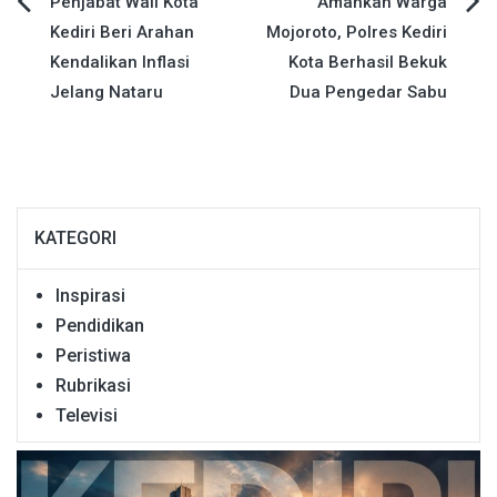
Navigasi
Penjabat Wali Kota
Amankan Warga
Kediri Beri Arahan
Mojoroto, Polres Kediri
pos
Kendalikan Inflasi
Kota Berhasil Bekuk
Jelang Nataru
Dua Pengedar Sabu
KATEGORI
Inspirasi
Pendidikan
Peristiwa
Rubrikasi
Televisi