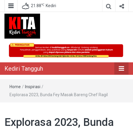
℃
21.88
Kediri
Berita Akurat Terpercaya
Kediri Tangguh
Kediri Tangguh
Home
/
Inspirasi
/
Explorasa 2023, Bunda Fey Masak Bareng Chef Ragil
Explorasa 2023, Bunda