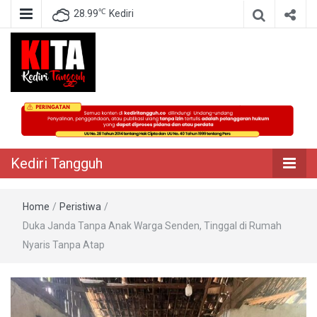
℃
28.99
Kediri
Berita Akurat Terpercaya
Kediri Tangguh
Kediri Tangguh
Home
/
Peristiwa
/
Duka Janda Tanpa Anak Warga Senden, Tinggal di Rumah
Nyaris Tanpa Atap