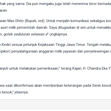
 pihak yang sama. Dia pun mengaku juga telah menerima teror bernada
aran.
n Mas Dhito (Bupati, red). Untuk menjalin komunikasi sekaligus koo
 aset milik pemerintah daerah. Saya ditugaskan di sini untuk menaikk
an,
golek seduluran
selawas e
” ungkapnya.
 Kediri sesuai petunjuk Kejaksaan Tinggi Jawa Timur. Tengah melak
Tipikor) penyalahgunaan anggaran milik yayasan dan penyelewengan
anjuti untuk melakukan pemeriksaan,” terang Kajari, H. Chandra Eka Y
wa saat dikonfirmasi akan memberikan keterangan pada Senin besok
besok,” jelasnya.