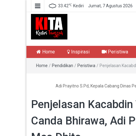
℃
33.42
Kediri
Jumat, 7 Agustus 2026
Kediri Tangguh
Berita Akurat Terpercaya
Home
Inspirasi
Peristiwa
Home
/
Pendidikan
/
Peristiwa
/
Penjelasan Kacabd
Adi Prayitno S.Pd, Kepala Cabang Dinas P
Penjelasan Kacabdin
Canda Bhirawa, Adi P