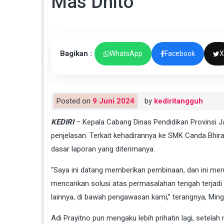
Mas Dhito
Bagikan :
WhatsApp
Facebook
X
Posted on
9 Juni 2024
by
kediritangguh
KEDIRI
– Kepala Cabang Dinas Pendidikan Provinsi Ja
penjelasan. Terkait kehadirannya ke SMK Canda Bhir
dasar laporan yang diterimanya.
“Saya ini datang memberikan pembinaan, dan ini me
mencarikan solusi atas permasalahan tengah terjadi
lainnya, di bawah pengawasan kami,” terangnya, Min
Adi Prayitno pun mengaku lebih prihatin lagi, setela