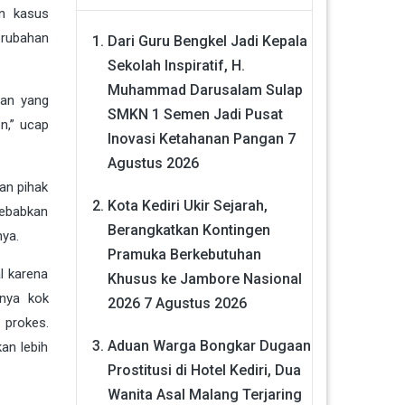
n kasus
erubahan
Dari Guru Bengkel Jadi Kepala
Sekolah Inspiratif, H.
Muhammad Darusalam Sulap
tan yang
SMKN 1 Semen Jadi Pusat
n,” ucap
Inovasi Ketahanan Pangan
7
Agustus 2026
an pihak
Kota Kediri Ukir Sejarah,
sebabkan
Berangkatkan Kontingen
ya.
Pramuka Berkebutuhan
l karena
Khusus ke Jambore Nasional
anya kok
2026
7 Agustus 2026
 prokes.
Aduan Warga Bongkar Dugaan
an lebih
Prostitusi di Hotel Kediri, Dua
Wanita Asal Malang Terjaring