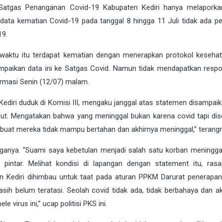
Satgas Penanganan Covid-19 Kabupaten Kediri hanya melaporka
data kematian Covid-19 pada tanggal 8 hingga 11 Juli tidak ada p
19.
waktu itu terdapat kematian dengan menerapkan protokol keseha
mpaikan data ini ke Satgas Covid. Namun tidak mendapatkan respo
irmasi Senin (12/07) malam.
diri duduk di Komisi III, mengaku janggal atas statemen disampaik
ut. Mengatakan bahwa yang meninggal bukan karena covid tapi di
uat mereka tidak mampu bertahan dan akhirnya meninggal,” terangn
anya. “Suami saya kebetulan menjadi salah satu korban meningga
an pintar. Melihat kondisi di lapangan dengan statement itu, ras
en Kediri dihimbau untuk taat pada aturan PPKM Darurat penerapan
ih belum teratasi. Seolah covid tidak ada, tidak berbahaya dan ak
virus ini,” ucap politisi PKS ini.