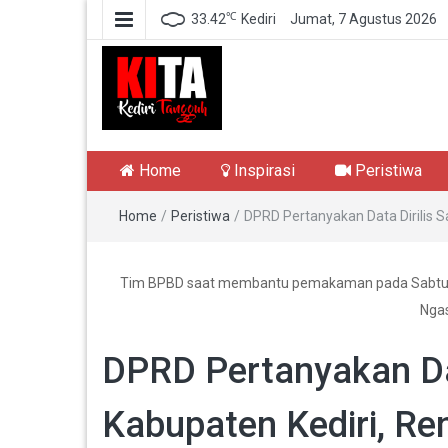
℃
33.42
Kediri
Jumat, 7 Agustus 2026
Kediri Tangguh
Berita Akurat Terpercaya
Home
Inspirasi
Peristiwa
Home
/
Peristiwa
/
DPRD Pertanyakan Data Dirilis S
Tim BPBD saat membantu pemakaman pada Sabtu 10
Nga
DPRD Pertanyakan Dat
Kabupaten Kediri, Re