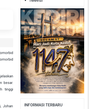
Televisi
komorbid
komorbid
jelaskan
n besar.
h tinggi
INFORMASI TERBARU
i, Johan