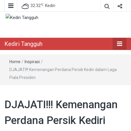
℃
32.32
Kediri
Berita Akurat Terpercaya
Kediri Tangguh
Kediri Tangguh
Home
/
Inspirasi
/
DJAJATI!!! Kemenangan Perdana Persik Kediri dalam Laga
Piala Presiden
DJAJATI!!! Kemenangan
Perdana Persik Kediri