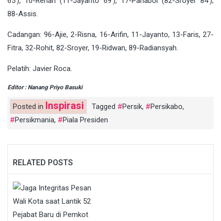
65′), 10-Renan (11-Jayanto 69′), 17-Pahabol (82-Sroyer 84′);
88-Assis.
Cadangan: 96-Ajie, 2-Risna, 16-Arifin, 11-Jayanto, 13-Faris, 27-
Fitra, 32-Rohit, 82-Sroyer, 19-Ridwan, 89-Radiansyah.
Pelatih: Javier Roca.
Editor : Nanang Priyo Basuki
Inspirasi
Posted in
Tagged
Persik
,
Persikabo
,
Persikmania
,
Piala Presiden
RELATED POSTS