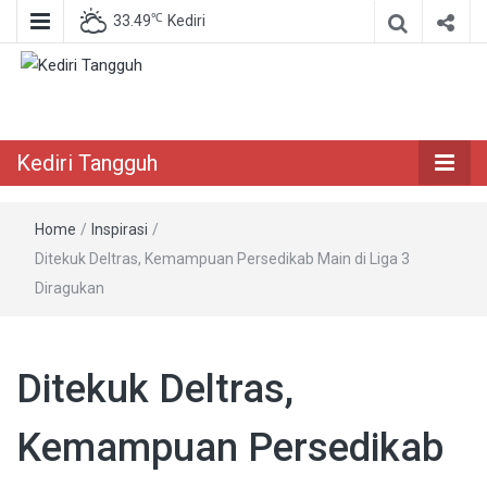
℃
33.49
Kediri
Berita Akurat Terpercaya
Kediri Tangguh
Kediri Tangguh
Home
/
Inspirasi
/
Ditekuk Deltras, Kemampuan Persedikab Main di Liga 3
Diragukan
Ditekuk Deltras,
Kemampuan Persedikab