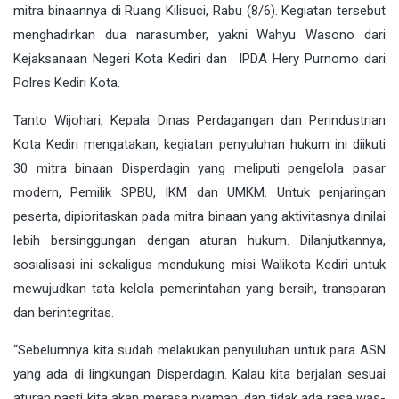
mitra binaannya di Ruang Kilisuci, Rabu (8/6). Kegiatan tersebut
menghadirkan dua narasumber, yakni Wahyu Wasono dari
Kejaksanaan Negeri Kota Kediri dan IPDA Hery Purnomo dari
Polres Kediri Kota.
Tanto Wijohari, Kepala Dinas Perdagangan dan Perindustrian
Kota Kediri mengatakan, kegiatan penyuluhan hukum ini diikuti
30 mitra binaan Disperdagin yang meliputi pengelola pasar
modern, Pemilik SPBU, IKM dan UMKM. Untuk penjaringan
peserta, dipioritaskan pada mitra binaan yang aktivitasnya dinilai
lebih bersinggungan dengan aturan hukum. Dilanjutkannya,
sosialisasi ini sekaligus mendukung misi Walikota Kediri untuk
mewujudkan tata kelola pemerintahan yang bersih, transparan
dan berintegritas.
“Sebelumnya kita sudah melakukan penyuluhan untuk para ASN
yang ada di lingkungan Disperdagin. Kalau kita berjalan sesuai
aturan pasti kita akan merasa nyaman, dan tidak ada rasa was-