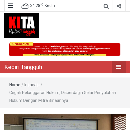
℃
34.28
Kediri
Berita Akurat Terpercaya
Kediri Tangguh
Kediri Tangguh
Home
/
Inspirasi
/
Cegah Pelanggaran Hukum, Disperdagin Gelar Penyuluhan
Hukum Dengan Mitra Binaannya