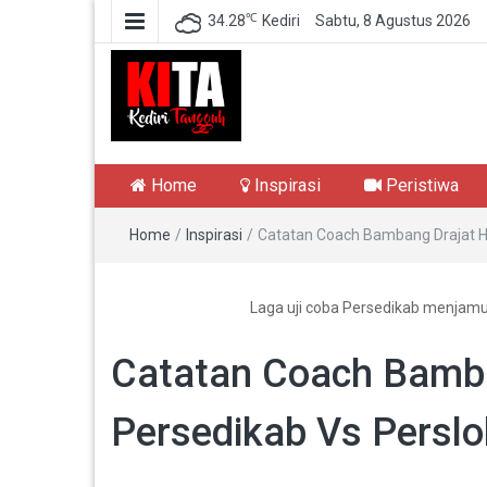
℃
34.28
Kediri
Sabtu, 8 Agustus 2026
Kediri Tangguh
Berita Akurat Terpercaya
Home
Inspirasi
Peristiwa
Home
/
Inspirasi
/
Catatan Coach Bambang Drajat Ha
Laga uji coba Persedikab menjamu
Catatan Coach Bamba
Persedikab Vs Perslo