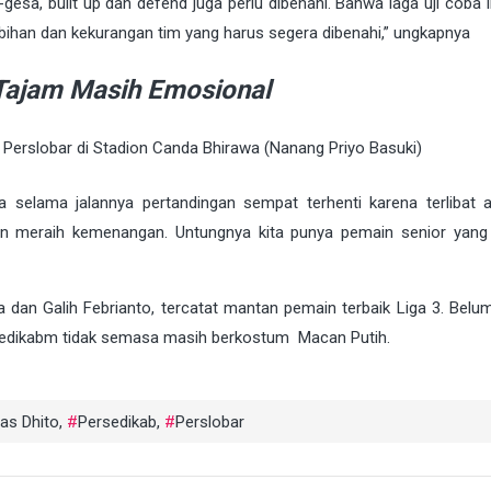
gesa, built up dan defend juga perlu dibenahi. Bahwa laga uji coba 
bihan dan kekurangan tim yang harus segera dibenahi,” ungkapnya
Tajam Masih Emosional
Perslobar di Stadion Canda Bhirawa (Nanang Priyo Basuki)
 selama jalannya pertandingan sempat terhenti karena terlibat ad
in meraih kemenangan. Untungnya kita punya pemain senior ya
an Galih Febrianto, tercatat mantan pemain terbaik Liga 3. Belum 
edikabm tidak semasa masih berkostum Macan Putih.
as Dhito
,
Persedikab
,
Perslobar