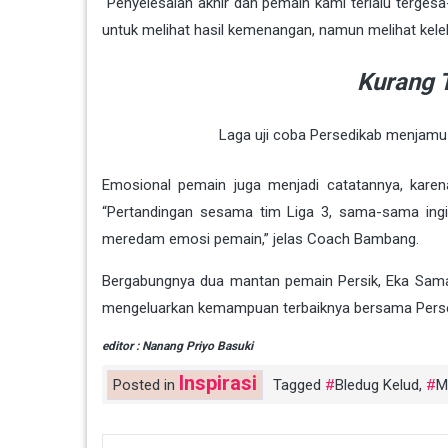
“Penyelesaian akhir dan pemain kami terlalu tergesa-
untuk melihat hasil kemenangan, namun melihat kele
Kurang 
Laga uji coba Persedikab menjamu 
Emosional pemain juga menjadi catatannya, karena
“Pertandingan sesama tim Liga 3, sama-sama ing
meredam emosi pemain,” jelas Coach Bambang.
Bergabungnya dua mantan pemain Persik, Eka Sama d
mengeluarkan kemampuan terbaiknya bersama Pers
editor : Nanang Priyo Basuki
Inspirasi
Posted in
Tagged
Bledug Kelud
,
M