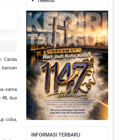
Televisi
on Canda
 barisan
ama-sama
-48, dua
ji coba,
INFORMASI TERBARU