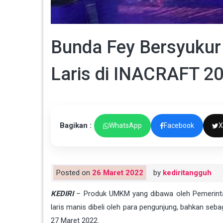
Bunda Fey Bersyukur
Laris di INACRAFT 2
Bagikan :
WhatsApp
Facebook
X
Posted on
26 Maret 2022
by
kediritangguh
KEDIRI
– Produk UMKM yang dibawa oleh Pemerintah
laris manis dibeli oleh para pengunjung, bahkan seb
27 Maret 2022.