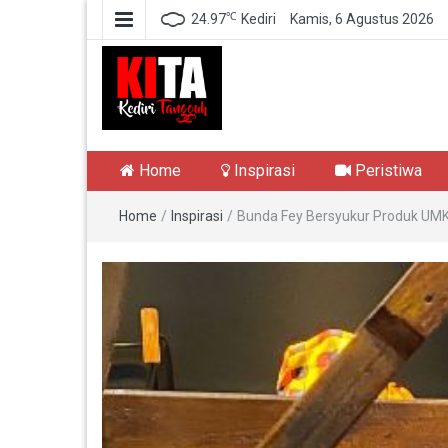
℃
24.97
Kediri
Kamis, 6 Agustus 2026
Kediri Tangguh
Berita Akurat Terpercaya
Home
Inspirasi
Peristiwa
Home
/
Inspirasi
/
Bunda Fey Bersyukur Produk UMKM