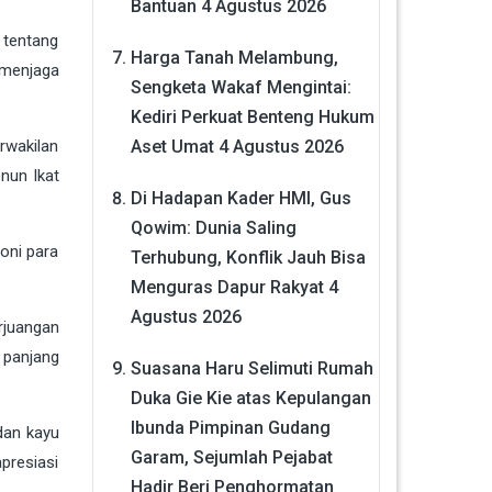
Bantuan
4 Agustus 2026
 tentang
Harga Tanah Melambung,
s menjaga
Sengketa Wakaf Mengintai:
Kediri Perkuat Benteng Hukum
Aset Umat
4 Agustus 2026
rwakilan
nun Ikat
Di Hadapan Kader HMI, Gus
Qowim: Dunia Saling
moni para
Terhubung, Konflik Jauh Bisa
Menguras Dapur Rakyat
4
Agustus 2026
rjuangan
a panjang
Suasana Haru Selimuti Rumah
Duka Gie Kie atas Kepulangan
Ibunda Pimpinan Gudang
dan kayu
Garam, Sejumlah Pejabat
presiasi
Hadir Beri Penghormatan