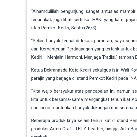
“Alhamdulillah pengunjung sangat antusias mampi
tenun ikat, juga lihat sertifikat HAKI yang kami pa
stan Pemkot Kediri, Sabtu (26/3).
“Selain banyak terjual di lokasi pameran, saya send
dari Kementerian Perdagangan yang tertarik untuk 
Kediri – Menjalin Harmoni, Menjaga Tradisi,” tambah E
Ketua Dekranasda Kota Kediri sekaligus istri Wali Ko
perajin yang berjaga di stand Pemkot Kediri pada I
“Kita wajib bersyukur atas pencapaian ini, namun s
kita untuk bersama-sama mengangkat tenun ikat Kota 
dan ini membutuhkan banyak dukungan dari semua pi
Beberapa produk kriya selain tenun ikat di stand Pe
produksi Arteri Craft, TBLZ Leather, hingga Adia 