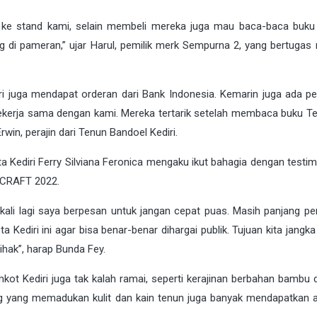
r ke stand kami, selain membeli mereka juga mau baca-baca buku
jang di pameran,” ujar Harul, pemilik merk Sempurna 2, yang bertuga
iri juga mendapat orderan dari Bank Indonesia. Kemarin juga ada pe
bekerja sama dengan kami. Mereka tertarik setelah membaca buku Te
rwin, perajin dari Tenun Bandoel Kediri.
ta Kediri Ferry Silviana Feronica mengaku ikut bahagia dengan testi
NACRAFT 2022.
ekali lagi saya berpesan untuk jangan cepat puas. Masih panjang pe
Kediri ini agar bisa benar-benar dihargai publik. Tujuan kita jangk
hak”, harap Bunda Fey.
mkot Kediri juga tak kalah ramai, seperti kerajinan berbahan bambu 
Bag yang memadukan kulit dan kain tenun juga banyak mendapatkan a