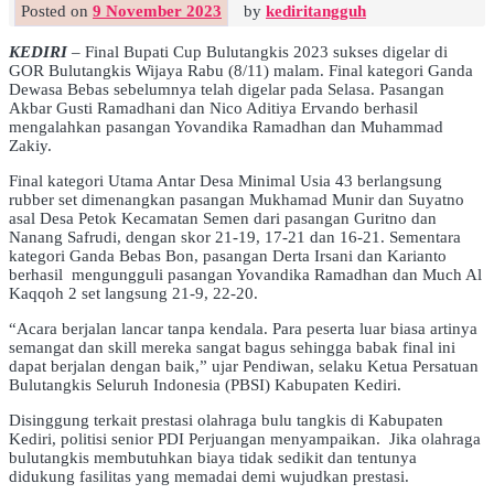
Posted on
9 November 2023
by
kediritangguh
KEDIRI
– Final Bupati Cup Bulutangkis 2023 sukses digelar di
GOR Bulutangkis Wijaya Rabu (8/11) malam. Final kategori Ganda
Dewasa Bebas sebelumnya telah digelar pada Selasa. Pasangan
Akbar Gusti Ramadhani dan Nico Aditiya Ervando berhasil
mengalahkan pasangan Yovandika Ramadhan dan Muhammad
Zakiy.
Final kategori Utama Antar Desa Minimal Usia 43 berlangsung
rubber set dimenangkan pasangan Mukhamad Munir dan Suyatno
asal Desa Petok Kecamatan Semen dari pasangan Guritno dan
Nanang Safrudi, dengan skor 21-19, 17-21 dan 16-21. Sementara
kategori Ganda Bebas Bon, pasangan Derta Irsani dan Karianto
berhasil mengungguli pasangan Yovandika Ramadhan dan Much Al
Kaqqoh 2 set langsung 21-9, 22-20.
“Acara berjalan lancar tanpa kendala. Para peserta luar biasa artinya
semangat dan skill mereka sangat bagus sehingga babak final ini
dapat berjalan dengan baik,” ujar Pendiwan, selaku Ketua Persatuan
Bulutangkis Seluruh Indonesia (PBSI) Kabupaten Kediri.
Disinggung terkait prestasi olahraga bulu tangkis di Kabupaten
Kediri, politisi senior PDI Perjuangan menyampaikan. Jika olahraga
bulutangkis membutuhkan biaya tidak sedikit dan tentunya
didukung fasilitas yang memadai demi wujudkan prestasi.