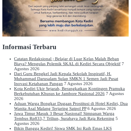
Informasi Terbaru
Catatan Redaksional ; Belajar di Luar Kelas Malah Beban
Biaya? Mengulas Polemik SKAL di Kediri Secara Objektif
7
Agustus 2026
Dari Guru Bengkel Jadi Kepala Sekolah Inspiratif, H.
Muhammad Darusalam Sulap SMKN 1 Semen Jadi Pusat
Inovasi Ketahanan Pangan
7 Agustus 2026
Kota Kediri Ukir Sejarah, Berangkatkan Kontingen Pramuka
Berkebutuhan Khusus ke Jambore Nasional 2026
7 Agustus
2026
Aduan Warga Bongkar Dugaan Prostitusi di Hotel Kediri, Dua
Wanita Asal Malang Terjaring Satpol PP
6 Agustus 2026
Jawa Timur Masuk 3 Besar Nasional! Simpanan Warga
Tembus Rp833,7 Triliun, Surabaya Jadi Raja Rekening
5
Agustus 2026
Bikin Bangga Kediri! Siswa SMK Ini Raih Emas LKS