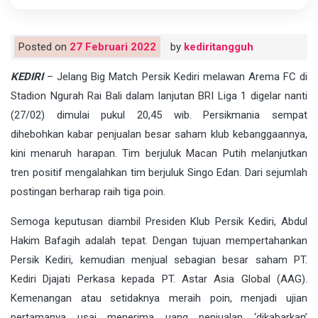
Posted on
27 Februari 2022
by
kediritangguh
KEDIRI
– Jelang Big Match Persik Kediri melawan Arema FC di
Stadion Ngurah Rai Bali dalam lanjutan BRI Liga 1 digelar nanti
(27/02) dimulai pukul 20,45 wib. Persikmania sempat
dihebohkan kabar penjualan besar saham klub kebanggaannya,
kini menaruh harapan. Tim berjuluk Macan Putih melanjutkan
tren positif mengalahkan tim berjuluk Singo Edan. Dari sejumlah
postingan berharap raih tiga poin.
Semoga keputusan diambil Presiden Klub Persik Kediri, Abdul
Hakim Bafagih adalah tepat. Dengan tujuan mempertahankan
Persik Kediri, kemudian menjual sebagian besar saham PT.
Kediri Djajati Perkasa kepada PT. Astar Asia Global (AAG).
Kemenangan atau setidaknya meraih poin, menjadi ujian
pertamanya usai menerima uang penjualan ‘dikabarkan’