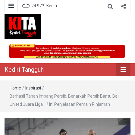
℃
24.97
Kediri
Berita Akurat Terpercaya
Kediri Tangguh
Kediri Tangguh
Home
/
Inspirasi
/
Berhasil Tahan Imbang Persib, Benarkah Persik Bantu Bali
United Juara Liga 1? Ini Penjelasan Pemain Pinjaman