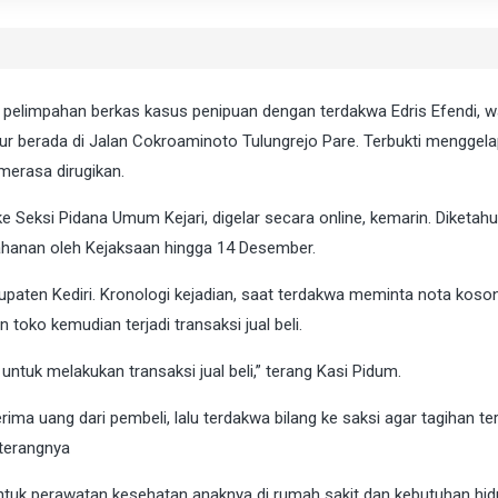
 pelimpahan berkas kasus penipuan dengan terdakwa Edris Efendi, 
ur berada di Jalan Cokroaminoto Tulungrejo Pare. Terbukti menggela
merasa dirugikan.
e Seksi Pidana Umum Kejari, digelar secara online, kemarin. Diketahui
nahanan oleh Kejaksaan hingga 14 Desember.
bupaten Kediri. Kronologi kejadian, saat terdakwa meminta nota kos
toko kemudian terjadi transaksi jual beli.
ntuk melakukan transaksi jual beli,” terang Kasi Pidum.
 uang dari pembeli, lalu terdakwa bilang ke saksi agar tagihan ters
terangnya
tuk perawatan kesehatan anaknya di rumah sakit dan kebutuhan hidup