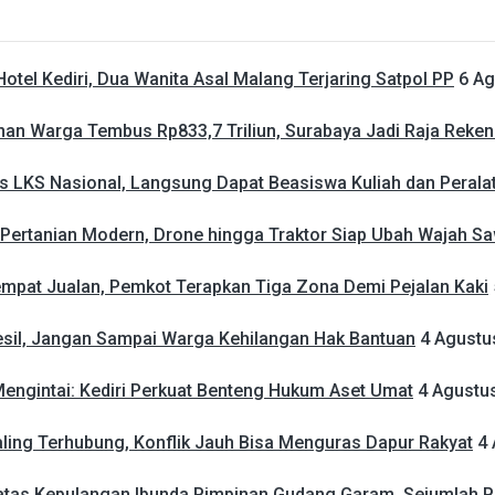
otel Kediri, Dua Wanita Asal Malang Terjaring Satpol PP
6 Ag
an Warga Tembus Rp833,7 Triliun, Surabaya Jadi Raja Reken
as LKS Nasional, Langsung Dapat Beasiswa Kuliah dan Peralat
 Pertanian Modern, Drone hingga Traktor Siap Ubah Wajah Sa
 Tempat Jualan, Pemkot Terapkan Tiga Zona Demi Pejalan Kaki
esil, Jangan Sampai Warga Kehilangan Hak Bantuan
4 Agustu
ngintai: Kediri Perkuat Benteng Hukum Aset Umat
4 Agustu
ling Terhubung, Konflik Jauh Bisa Menguras Dapur Rakyat
4
atas Kepulangan Ibunda Pimpinan Gudang Garam, Sejumlah Pe