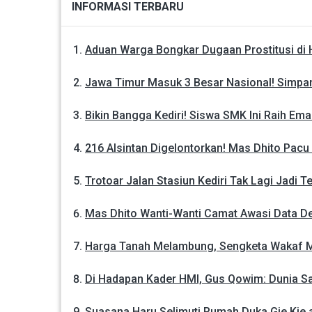
INFORMASI TERBARU
Aduan Warga Bongkar Dugaan Prostitusi di H
Jawa Timur Masuk 3 Besar Nasional! Simpan
Bikin Bangga Kediri! Siswa SMK Ini Raih Em
216 Alsintan Digelontorkan! Mas Dhito Pacu
Trotoar Jalan Stasiun Kediri Tak Lagi Jadi
Mas Dhito Wanti-Wanti Camat Awasi Data D
Harga Tanah Melambung, Sengketa Wakaf Me
Di Hadapan Kader HMI, Gus Qowim: Dunia Sa
Suasana Haru Selimuti Rumah Duka Gie Kie 