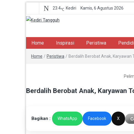
23.4
Kediri
Kamis, 6 Agustus 2026
℃
Kediri Tangguh
Berita Akurat Terpercaya
Home
Inspirasi
Peristiwa
Pendid
Home
/
Peristiwa
/
Berdalih Berobat Anak, Karyawan 
Pelim
Berdalih Berobat Anak, Karyawan T
Bagikan :
WhatsApp
Facebook
X
C