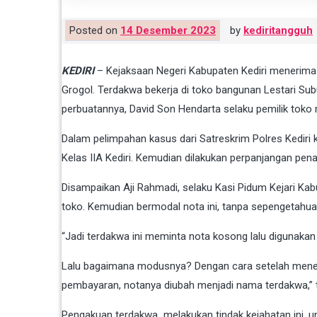
Posted on
14 Desember 2023
by
kediritangguh
KEDIRI
– Kejaksaan Negeri Kabupaten Kediri menerima
Grogol. Terdakwa bekerja di toko bangunan Lestari Sub
perbuatannya, David Son Hendarta selaku pemilik toko 
Dalam pelimpahan kasus dari Satreskrim Polres Kediri k
Kelas IIA Kediri. Kemudian dilakukan perpanjangan pe
Disampaikan Aji Rahmadi, selaku Kasi Pidum Kejari Ka
toko. Kemudian bermodal nota ini, tanpa sepengetahuan 
“Jadi terdakwa ini meminta nota kosong lalu digunakan u
Lalu bagaimana modusnya? Dengan cara setelah menerima
pembayaran, notanya diubah menjadi nama terdakwa,” 
Pengakuan terdakwa melakukan tindak kejahatan ini, un