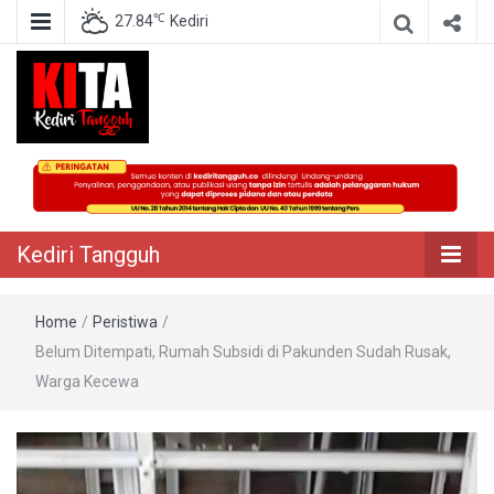
℃
27.84
Kediri
Berita Akurat Terpercaya
Kediri Tangguh
Kediri Tangguh
Home
/
Peristiwa
/
Belum Ditempati, Rumah Subsidi di Pakunden Sudah Rusak,
Warga Kecewa