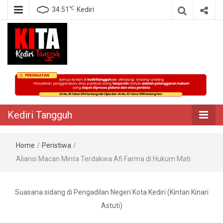
℃
34.51
Kediri
Berita Akurat Terpercaya
Kediri Tangguh
Kediri Tangguh
Home
/
Peristiwa
/
Aliansi Macan Minta Terdakwa Afi Farma di Hukum Mati
Suasana sidang di Pengadilan Negeri Kota Kediri (Kintan Kinari
Astuti)