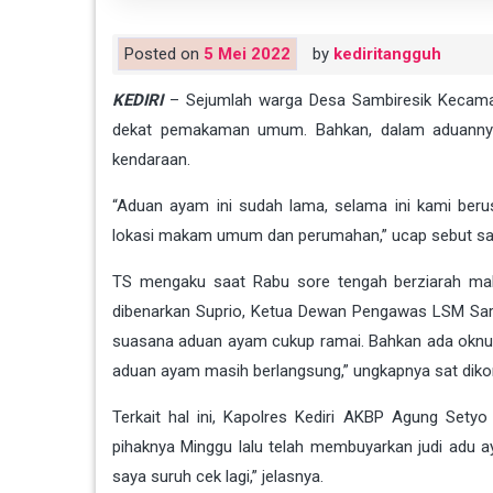
Posted on
5 Mei 2022
by
kediritangguh
KEDIRI
– Sejumlah warga Desa Sambiresik Kecamat
dekat pemakaman umum. Bahkan, dalam aduannya, 
kendaraan.
“Aduan ayam ini sudah lama, selama ini kami ber
lokasi makam umum dan perumahan,” ucap sebut saja
TS mengaku saat Rabu sore tengah berziarah mak
dibenarkan Suprio, Ketua Dewan Pengawas LSM Saro
suasana aduan ayam cukup ramai. Bahkan ada oknum 
aduan ayam masih berlangsung,” ungkapnya sat dikon
Terkait hal ini, Kapolres Kediri AKBP Agung Set
pihaknya Minggu lalu telah membuyarkan judi adu a
saya suruh cek lagi,” jelasnya.