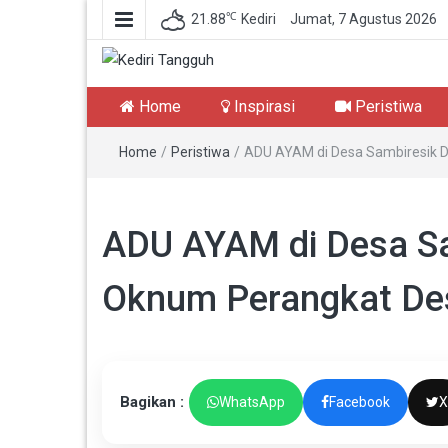
℃
21.88
Kediri
Jumat, 7 Agustus 2026
Kediri Tangguh
Berita Akurat Terpercaya
Home
Inspirasi
Peristiwa
Home
/
Peristiwa
/
ADU AYAM di Desa Sambiresik D
ADU AYAM di Desa Sa
Oknum Perangkat Des
Bagikan :
WhatsApp
Facebook
X