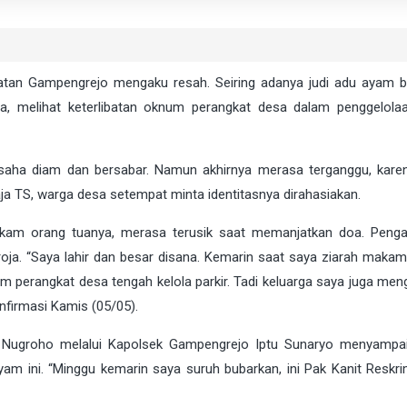
an Gampengrejo mengaku resah. Seiring adanya judi adu ayam b
melihat keterlibatan oknum perangkat desa dalam penggelolaa
usaha diam dan bersabar. Namun akhirnya merasa terganggu, kare
 TS, warga desa setempat minta identitasnya dirahasiakan.
am orang tuanya, merasa terusik saat memanjatkan doa. Penga
ja. “Saya lahir dan besar disana. Kemarin saat saya ziarah makam
perangkat desa tengah kelola parkir. Tadi keluarga saya juga meng
firmasi Kamis (05/05).
yo Nugroho melalui Kapolsek Gampengrejo Iptu Sunaryo menyampai
yam ini. “Minggu kemarin saya suruh bubarkan, ini Pak Kanit Reskr