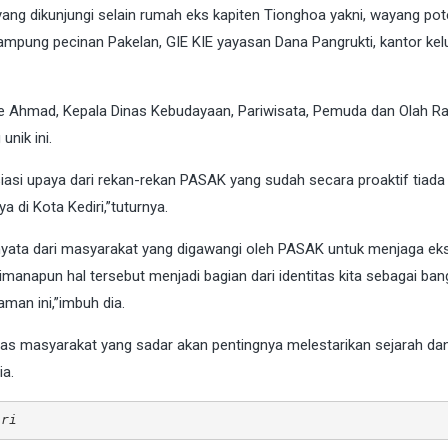
ang dikunjungi selain rumah eks kapiten Tionghoa yakni, wayang pote
kampung pecinan Pakelan, GIE KIE yayasan Dana Pangrukti, kantor ke
rie Ahmad, Kepala Dinas Kebudayaan, Pariwisata, Pemuda dan Olah R
nik ini.
asi upaya dari rekan-rekan PASAK yang sudah secara proaktif tiada 
 di Kota Kediri,”tuturnya.
i nyata dari masyarakat yang digawangi oleh PASAK untuk menjaga eks
imanapun hal tersebut menjadi bagian dari identitas kita sebagai ba
an ini,”imbuh dia.
s masyarakat yang sadar akan pentingnya melestarikan sejarah da
ia.
iri