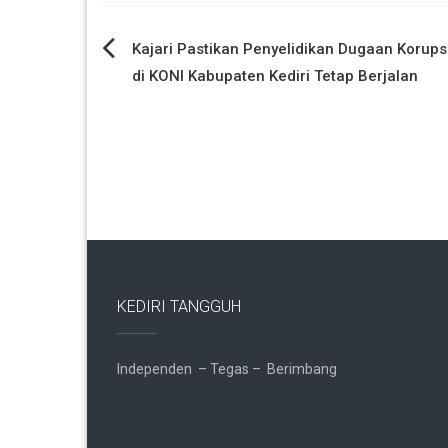
Navigasi
Kajari Pastikan Penyelidikan Dugaan Korups
di KONI Kabupaten Kediri Tetap Berjalan
pos
KEDIRI TANGGUH
Independen – Tegas – Berimbang