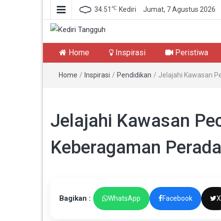
℃
34.51
Kediri
Jumat, 7 Agustus 2026
Kediri Tangguh
Berita Akurat Terpercaya
Home
Inspirasi
Peristiwa
Home
/
Inspirasi
/
Pendidikan
/
Jelajahi Kawasan P
Jelajahi Kawasan Pe
Keberagaman Peradab
Bagikan :
WhatsApp
Facebook
X