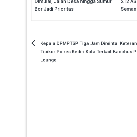
Dimulai, Jalan Desa hingga Sumur
212 ASN
Bor Jadi Prioritas
Semang
Navigasi
Kepala DPMPTSP Tiga Jam Dimintai Ketera
Tipikor Polres Kediri Kota Terkait Bacchus P
pos
Lounge