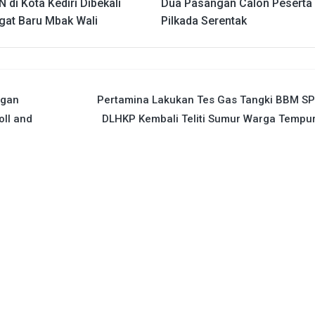
 di Kota Kediri Dibekali
Dua Pasangan Calon Peserta
at Baru Mbak Wali
Pilkada Serentak
ngan
Pertamina Lakukan Tes Gas Tangki BBM SP
oll and
DLHKP Kembali Teliti Sumur Warga Tempu