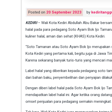
Posted on
20 September 2023
by
kediritangg
KEDIRI
– Wali Kota Kediri Abdullah Abu Bakar bersam
halal pada para pedagang Soto Ayam Bok Ijo Tamanan
kuliner halal, aman dan sehat (KHAS) Kota Kediri.
“Soto Tamanan atau Soto Ayam Bok Ijo merupakan soto 
Kota Kediri yang pertama kali, begitu juga di Jawa 
Karena sekarang banyak turis-turis yang mencari maka
Label halal yang diberikan kepada pedagang soto t
dari bahan baku, penyembelihan dan penyajian dilakuk
Dengan diberi label halal pada Soto Ayam Bok Ijo Tam
mendapatkan label halal ini. Agar ketika orang datan
omset penjualan para pedagang semakin meningkat.
Tak lupa, Wali Kota Kediri juga mengucapkan terima