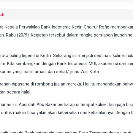
uh
a Kepala Perwakilan Bank Indonesia Kediri Choirur Rofiq memberikan
, Rabu (20/9). Kegiatan tersebut dalam rangka persiapan launchin
paling legend di Kediri. Sekarang ini menjadi destinasi kuliner hala
Timur. Kita kembangkan dengan Bank Indonesia, MUI, akademisi dan s
nan yangl halal, aman, dan sehat,” jelas Wali Kota.
amanan dipasang di rombong jualan mereka. Hal itu menandakan bahw
an secara halal.
anan ini, Abdullah Abu Bakar berharap di tempat kuliner lain juga bis
g untuk makan bisa yakin akan kebersihan dan kehalalannya. Dengan b
 kasih kepada Bank Indonesia, paguyuban Soto Tamanan dan seluruh