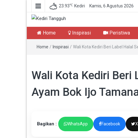
℃
23.93
Kediri
Kamis, 6 Agustus 2026
Kediri Tangguh
Berita Akurat Terpercaya
Home
Inspirasi
Peristiwa
Home
/
Inspirasi
/
Wali Kota Kediri Beri Label Halal
Wali Kota Kediri Beri 
Ayam Bok Ijo Taman
Bagikan :
WhatsApp
Facebook
X