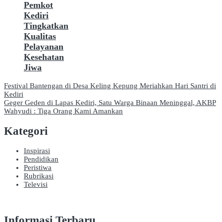
Pemkot
Kediri
Tingkatkan
Kualitas
Pelayanan
Kesehatan
Jiwa
Navigasi
Festival Bantengan di Desa Keling Kepung Meriahkan Hari Santri di
Kediri
pos
Geger Geden di Lapas Kediri, Satu Warga Binaan Meninggal, AKBP
Wahyudi : Tiga Orang Kami Amankan
Kategori
Inspirasi
Pendidikan
Peristiwa
Rubrikasi
Televisi
Informasi Terbaru