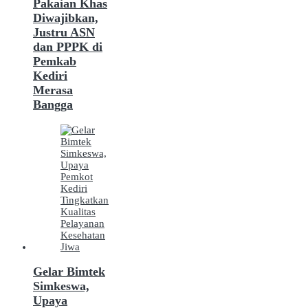
Pakaian Khas
Diwajibkan,
Justru ASN
dan PPPK di
Pemkab
Kediri
Merasa
Bangga
Gelar Bimtek
Simkeswa,
Upaya