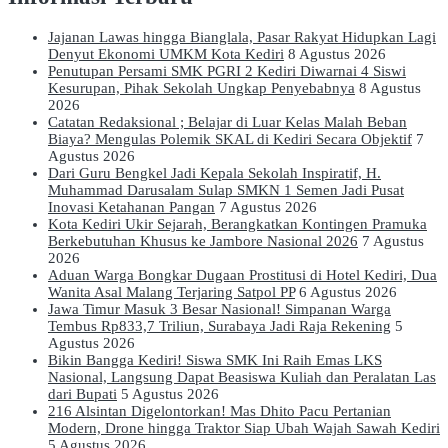
Jajanan Lawas hingga Bianglala, Pasar Rakyat Hidupkan Lagi
Denyut Ekonomi UMKM Kota Kediri
8 Agustus 2026
Penutupan Persami SMK PGRI 2 Kediri Diwarnai 4 Siswi
Kesurupan, Pihak Sekolah Ungkap Penyebabnya
8 Agustus
2026
Catatan Redaksional ; Belajar di Luar Kelas Malah Beban
Biaya? Mengulas Polemik SKAL di Kediri Secara Objektif
7
Agustus 2026
Dari Guru Bengkel Jadi Kepala Sekolah Inspiratif, H.
Muhammad Darusalam Sulap SMKN 1 Semen Jadi Pusat
Inovasi Ketahanan Pangan
7 Agustus 2026
Kota Kediri Ukir Sejarah, Berangkatkan Kontingen Pramuka
Berkebutuhan Khusus ke Jambore Nasional 2026
7 Agustus
2026
Aduan Warga Bongkar Dugaan Prostitusi di Hotel Kediri, Dua
Wanita Asal Malang Terjaring Satpol PP
6 Agustus 2026
Jawa Timur Masuk 3 Besar Nasional! Simpanan Warga
Tembus Rp833,7 Triliun, Surabaya Jadi Raja Rekening
5
Agustus 2026
Bikin Bangga Kediri! Siswa SMK Ini Raih Emas LKS
Nasional, Langsung Dapat Beasiswa Kuliah dan Peralatan Las
dari Bupati
5 Agustus 2026
216 Alsintan Digelontorkan! Mas Dhito Pacu Pertanian
Modern, Drone hingga Traktor Siap Ubah Wajah Sawah Kediri
5 Agustus 2026