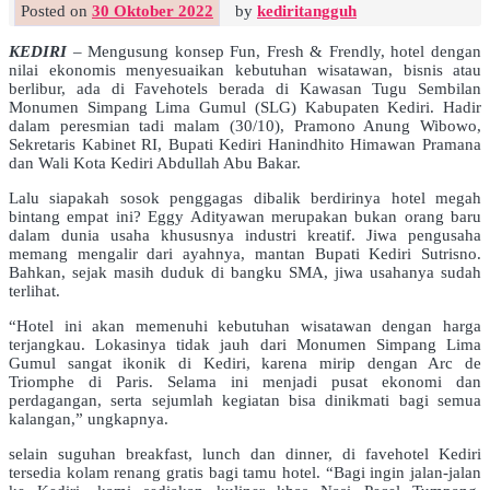
Posted on
30 Oktober 2022
by
kediritangguh
KEDIRI
– Mengusung konsep Fun, Fresh & Frendly, hotel dengan
nilai ekonomis menyesuaikan kebutuhan wisatawan, bisnis atau
berlibur, ada di Favehotels berada di Kawasan Tugu Sembilan
Monumen Simpang Lima Gumul (SLG) Kabupaten Kediri. Hadir
dalam peresmian tadi malam (30/10), Pramono Anung Wibowo,
Sekretaris Kabinet RI, Bupati Kediri Hanindhito Himawan Pramana
dan Wali Kota Kediri Abdullah Abu Bakar.
Lalu siapakah sosok penggagas dibalik berdirinya hotel megah
bintang empat ini? Eggy Adityawan merupakan bukan orang baru
dalam dunia usaha khususnya industri kreatif. Jiwa pengusaha
memang mengalir dari ayahnya, mantan Bupati Kediri Sutrisno.
Bahkan, sejak masih duduk di bangku SMA, jiwa usahanya sudah
terlihat.
“Hotel ini akan memenuhi kebutuhan wisatawan dengan harga
terjangkau. Lokasinya tidak jauh dari Monumen Simpang Lima
Gumul sangat ikonik di Kediri, karena mirip dengan Arc de
Triomphe di Paris. Selama ini menjadi pusat ekonomi dan
perdagangan, serta sejumlah kegiatan bisa dinikmati bagi semua
kalangan,” ungkapnya.
selain suguhan breakfast, lunch dan dinner, di favehotel Kediri
tersedia kolam renang gratis bagi tamu hotel. “Bagi ingin jalan-jalan