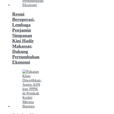
Resmi
Beroperasi,
Lembaga
Penjamin
Simpanan
Kini Hadir
Makassar,
Dukung
Pertumbuhan
Ekonomi