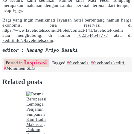
ke Kediri, kami sediakan kuliner khas Nasi Pecel Tumpang,
merupakan makanan dengan sambal berkuah terbuat dari tempe,”
ucap Eggy.
Bagi yang ingin menikmati layanan hotel berbintang namun harga
ekonomis, bisa reservasi di
https://www.favehotels.com/id/hotel/contact/141/favehotel-kediri
atau menghubungi di nomor
+623544547777
atau di
kediriinfo@favehotels.com
.
editor : Nanang Priyo Basuki
Inspirasi
Posted in
Tagged
favehotels
,
favehotels kediri
,
Monumen SLG
Related posts