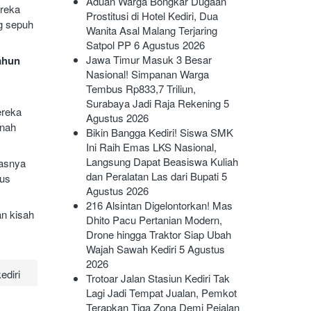
Aduan Warga Bongkar Dugaan
ereka
Prostitusi di Hotel Kediri, Dua
g sepuh
Wanita Asal Malang Terjaring
Satpol PP
6 Agustus 2026
Jawa Timur Masuk 3 Besar
ahun
Nasional! Simpanan Warga
Tembus Rp833,7 Triliun,
Surabaya Jadi Raja Rekening
5
ereka
Agustus 2026
anah
Bikin Bangga Kediri! Siswa SMK
Ini Raih Emas LKS Nasional,
Langsung Dapat Beasiswa Kuliah
nasnya
dan Peralatan Las dari Bupati
5
rus
Agustus 2026
216 Alsintan Digelontorkan! Mas
an kisah
Dhito Pacu Pertanian Modern,
Drone hingga Traktor Siap Ubah
Wajah Sawah Kediri
5 Agustus
2026
ediri
Trotoar Jalan Stasiun Kediri Tak
Lagi Jadi Tempat Jualan, Pemkot
Terapkan Tiga Zona Demi Pejalan