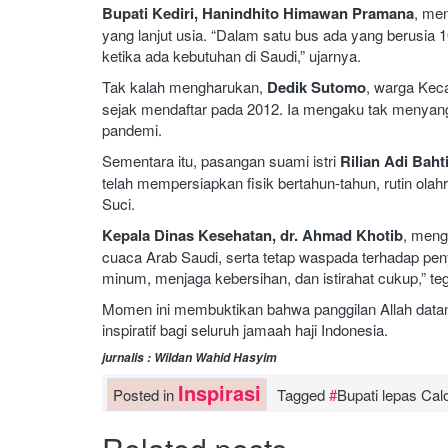
Bupati Kediri, Hanindhito Himawan Pramana
, me
yang lanjut usia. “Dalam satu bus ada yang berusia
ketika ada kebutuhan di Saudi,” ujarnya.
Tak kalah mengharukan,
Dedik Sutomo
, warga Kec
sejak mendaftar pada 2012. Ia mengaku tak menyangk
pandemi.
Sementara itu, pasangan suami istri
Rilian Adi Baht
telah mempersiapkan fisik bertahun-tahun, rutin ola
Suci.
Kepala Dinas Kesehatan, dr. Ahmad Khotib
, meng
cuaca Arab Saudi, serta tetap waspada terhadap penya
minum, menjaga kebersihan, dan istirahat cukup,” te
Momen ini membuktikan bahwa panggilan Allah datan
inspiratif bagi seluruh jamaah haji Indonesia.
jurnalis : Wildan Wahid Hasyim
Inspirasi
Posted in
Tagged
Bupati lepas Cal