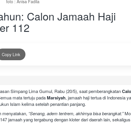
foto : Anisa Fadila
ahun: Calon Jamaah Haji
ter 112
Copy Link
asan Simpang Lima Gumul, Rabu (20/5), saat pemberangkatan
Cal
Semua mata tertuju pada
Marsiyah
, jamaah haji tertua di Indonesia ya
ukun Islam kelima setelah penantian panjang.
ah menyatakan,
“Senang, adem tentrem, akhirnya bisa berangkat.”
Mom
47 jamaah yang tergabung dengan kloter dari daerah lain, sekaligus