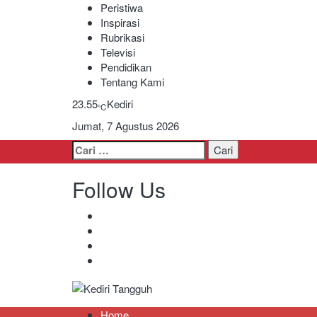
Peristiwa
Inspirasi
Rubrikasi
Televisi
Pendidikan
Tentang Kami
23.55
Kediri
℃
Jumat, 7 Agustus 2026
Cari
untuk:
Follow Us
Kediri Tangguh
Berita Akurat Terpercaya
Home