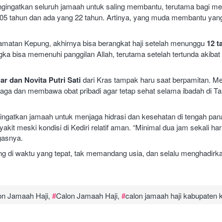
ngingatkan seluruh jamaah untuk saling membantu, terutama bagi m
 105 tahun dan ada yang 22 tahun. Artinya, yang muda membantu yan
amatan Kepung, akhirnya bisa berangkat haji setelah menunggu
12 t
a bisa memenuhi panggilan Allah, terutama setelah tertunda akibat
iar dan Novita Putri Sati
dari Kras tampak haru saat berpamitan. M
hraga dan membawa obat pribadi agar tetap sehat selama ibadah di T
ingatkan jamaah untuk menjaga hidrasi dan kesehatan di tengah pa
kit meski kondisi di Kediri relatif aman. “Minimal dua jam sekali ha
gasnya.
g di waktu yang tepat, tak memandang usia, dan selalu menghadirk
on Jamaah Haji
,
Calon Jamaah Haji
,
calon jamaah haji kabupaten k