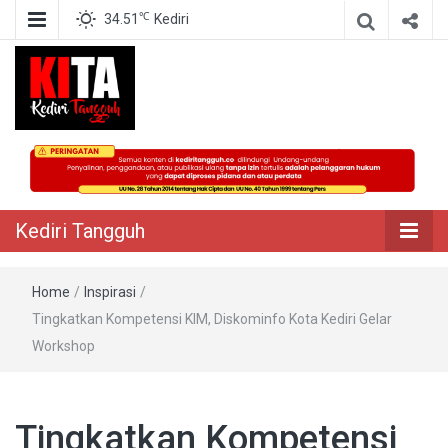
℃
34.51
Kediri
Berita Akurat Terpercaya
Kediri Tangguh
Kediri Tangguh
Home
/
Inspirasi
/
Tingkatkan Kompetensi KIM, Diskominfo Kota Kediri Gelar
Workshop
Tingkatkan Kompetensi