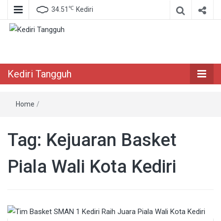
℃
34.51
Kediri
Berita Akurat Terpercaya
Kediri Tangguh
Kediri Tangguh
Home
/
Tag:
Kejuaran Basket
Piala Wali Kota Kediri