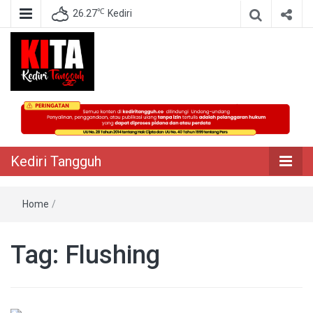
℃
26.27
Kediri
Berita Akurat Terpercaya
Kediri Tangguh
Kediri Tangguh
Home
/
Tag:
Flushing