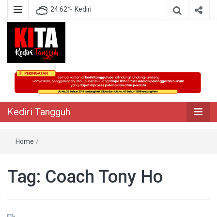
℃
24.62
Kediri
Berita Akurat Terpercaya
Kediri Tangguh
Kediri Tangguh
Home
/
Tag:
Coach Tony Ho