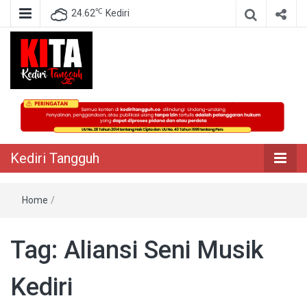
℃
24.62
Kediri
Berita Akurat Terpercaya
Kediri Tangguh
Kediri Tangguh
Home
/
Tag:
Aliansi Seni Musik
Kediri