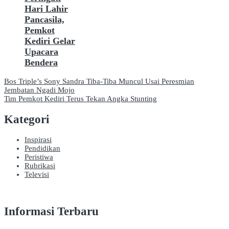
Hari Lahir
Pancasila,
Pemkot
Kediri Gelar
Upacara
Bendera
Navigasi
Bos Triple’s Sony Sandra Tiba-Tiba Muncul Usai Peresmian
Jembatan Ngadi Mojo
pos
Tim Pemkot Kediri Terus Tekan Angka Stunting
Kategori
Inspirasi
Pendidikan
Peristiwa
Rubrikasi
Televisi
Informasi Terbaru