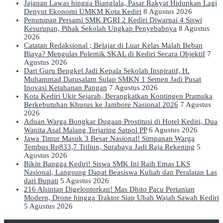
Jajanan Lawas hingga Bianglala, Pasar Rakyat Hidupkan Lagi
Denyut Ekonomi UMKM Kota Kediri
8 Agustus 2026
Penutupan Persami SMK PGRI 2 Kediri Diwarnai 4 Siswi
Kesurupan, Pihak Sekolah Ungkap Penyebabnya
8 Agustus
2026
Catatan Redaksional ; Belajar di Luar Kelas Malah Beban
Biaya? Mengulas Polemik SKAL di Kediri Secara Objektif
7
Agustus 2026
Dari Guru Bengkel Jadi Kepala Sekolah Inspiratif, H.
Muhammad Darusalam Sulap SMKN 1 Semen Jadi Pusat
Inovasi Ketahanan Pangan
7 Agustus 2026
Kota Kediri Ukir Sejarah, Berangkatkan Kontingen Pramuka
Berkebutuhan Khusus ke Jambore Nasional 2026
7 Agustus
2026
Aduan Warga Bongkar Dugaan Prostitusi di Hotel Kediri, Dua
Wanita Asal Malang Terjaring Satpol PP
6 Agustus 2026
Jawa Timur Masuk 3 Besar Nasional! Simpanan Warga
Tembus Rp833,7 Triliun, Surabaya Jadi Raja Rekening
5
Agustus 2026
Bikin Bangga Kediri! Siswa SMK Ini Raih Emas LKS
Nasional, Langsung Dapat Beasiswa Kuliah dan Peralatan Las
dari Bupati
5 Agustus 2026
216 Alsintan Digelontorkan! Mas Dhito Pacu Pertanian
Modern, Drone hingga Traktor Siap Ubah Wajah Sawah Kediri
5 Agustus 2026