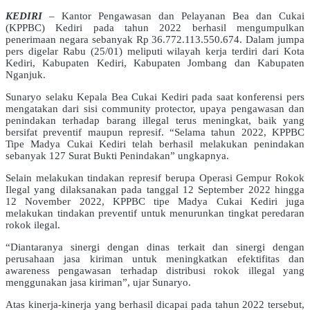
KEDIRI
– Kantor Pengawasan dan Pelayanan Bea dan Cukai
(KPPBC) Kediri pada tahun 2022 berhasil mengumpulkan
penerimaan negara sebanyak Rp 36.772.113.550.674. Dalam jumpa
pers digelar Rabu (25/01) meliputi wilayah kerja terdiri dari Kota
Kediri, Kabupaten Kediri, Kabupaten Jombang dan Kabupaten
Nganjuk.
Sunaryo selaku Kepala Bea Cukai Kediri pada saat konferensi pers
mengatakan dari sisi community protector, upaya pengawasan dan
penindakan terhadap barang illegal terus meningkat, baik yang
bersifat preventif maupun represif. “Selama tahun 2022, KPPBC
Tipe Madya Cukai Kediri telah berhasil melakukan penindakan
sebanyak 127 Surat Bukti Penindakan” ungkapnya.
Selain melakukan tindakan represif berupa Operasi Gempur Rokok
Ilegal yang dilaksanakan pada tanggal 12 September 2022 hingga
12 November 2022, KPPBC tipe Madya Cukai Kediri juga
melakukan tindakan preventif untuk menurunkan tingkat peredaran
rokok ilegal.
“Diantaranya sinergi dengan dinas terkait dan sinergi dengan
perusahaan jasa kiriman untuk meningkatkan efektifitas dan
awareness pengawasan terhadap distribusi rokok illegal yang
menggunakan jasa kiriman”, ujar Sunaryo.
Atas kinerja-kinerja yang berhasil dicapai pada tahun 2022 tersebut,