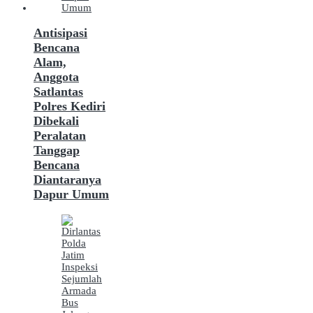
Antisipasi
Bencana
Alam,
Anggota
Satlantas
Polres Kediri
Dibekali
Peralatan
Tanggap
Bencana
Diantaranya
Dapur Umum