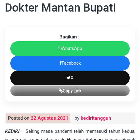
Dokter Mantan Bupati
Bagikan :
WhatsApp
Facebook
X
Copy Link
Posted on
22 Agustus 2021
by
kediritangguh
KEDIRI
– Seiring masa pandemi telah memasuki tahun kedua,
seiring usai masa jabatan dr. Haryanti Sutrisno sebagai Bupati