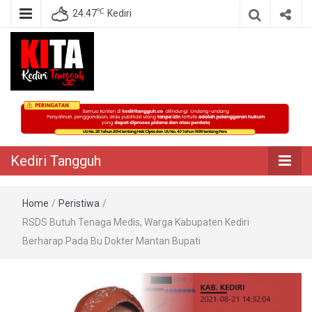
℃
24.47
Kediri
Berita Akurat Terpercaya
Kediri Tangguh
Kediri Tangguh
Home
/
Peristiwa
/
RSDS Butuh Tenaga Medis, Warga Kabupaten Kediri
Berharap Pada Bu Dokter Mantan Bupati